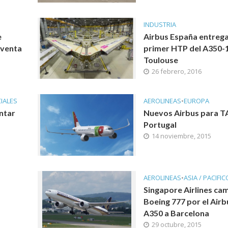
INDUSTRIA
e
Airbus España entrega
a venta
primer HTP del A350-
Toulouse
26 febrero, 2016
IALES
AEROLINEAS
•
EUROPA
ntar
Nuevos Airbus para T
Portugal
14 noviembre, 2015
AEROLINEAS
•
ASIA / PACIFIC
Singapore Airlines cam
Boeing 777 por el Airb
A350 a Barcelona
29 octubre, 2015