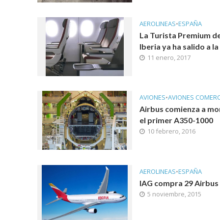
AEROLINEAS
•
ESPAÑA
La Turista Premium d
Iberia ya ha salido a l
11 enero, 2017
AVIONES
•
AVIONES COMERC
Airbus comienza a mo
el primer A350-1000
10 febrero, 2016
AEROLINEAS
•
ESPAÑA
IAG compra 29 Airbus
5 noviembre, 2015