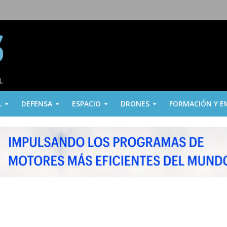
L
DEFENSA
ESPACIO
DRONES
FORMACIÓN Y E