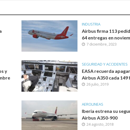
INDUSTRIA
a
Airbus firma 113 pedi
64 entregas en novie
7 diciembre, 2023
SEGURIDAD Y ACCIDENTES
os y
EASA recuerda apagar
embre
Airbus A350 cada 149 
26 julio, 2019
AEROLINEAS
Iberia estrena su seg
Airbus A350-900
24 agosto, 2018