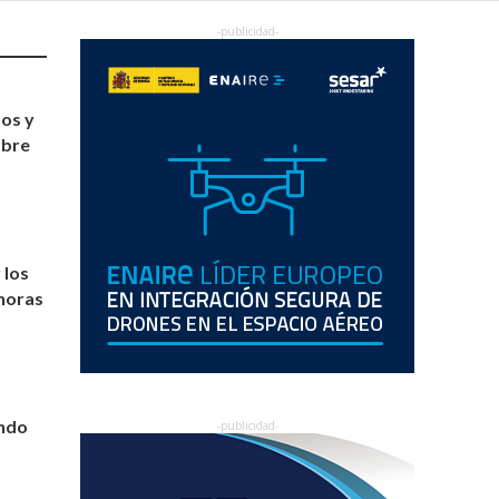
dos y
mbre
 los
horas
undo