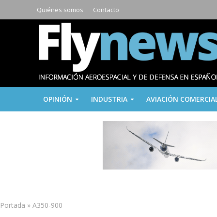
Quiénes somos
Contacto
OPINIÓN
INDUSTRIA
AVIACIÓN COMERCIA
Portada
»
A350-900