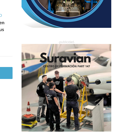
O
en
us