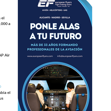
 el
1000 a
AP Air
O
bia el
us