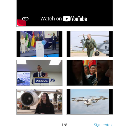
1
/
8
Siguiente»