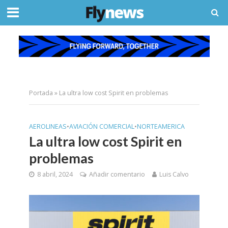
Portada
»
La ultra low cost Spirit en problemas
AEROLINEAS
•
AVIACIÓN COMERCIAL
•
NORTEAMERICA
La ultra low cost Spirit en
problemas
8 abril, 2024
Añadir comentario
Luis Calvo