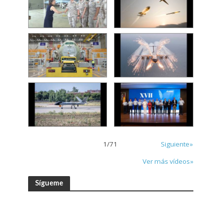
1
/
71
Siguiente»
Ver más vídeos»
Sígueme