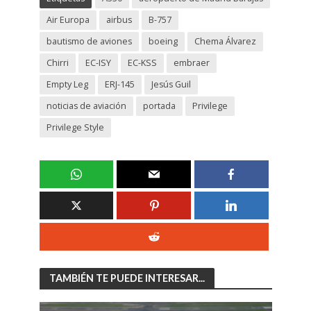
Air Europa
airbus
B-757
bautismo de aviones
boeing
Chema Álvarez
Chirri
EC-ISY
EC-KSS
embraer
Empty Leg
ERJ-145
Jesús Guil
noticias de aviación
portada
Privilege
Privilege Style
TAMBIÉN TE PUEDE INTERESAR...