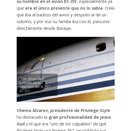
su nombre en el avión EC-ISY
, especialmente ya
que
era el único presente que no lo sabía
. Creía
que iba al bautizo del avion y después al de un
sobrino, y por eso su familia iba con él, para irse
directamente desde Barajas.
"Cte. Jesús Guil"
pintado en los
laterales del B-757
EC-ISY.
Chema Álvarez, presidente de Privilege Style
ha destacado la
gran profesionalidad de Jesús
Guil
y el que era “uno de los culpables” de qué
Privilege Style use Boeing 757, recordando sus