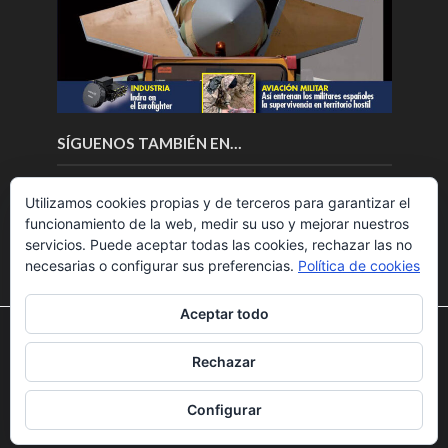
SÍGUENOS TAMBIÉN EN…
Utilizamos cookies propias y de terceros para garantizar el
funcionamiento de la web, medir su uso y mejorar nuestros
servicios. Puede aceptar todas las cookies, rechazar las no
necesarias o configurar sus preferencias.
Política de cookies
Aceptar todo
Utilizamos cookies para ofrecerte la mejor experiencia en
nuestra web.
Rechazar
Puedes aprender más sobre qué cookies utilizamos o
Copyright © 2018.Fly News.
Noticias aerospacial
/
Noticias
desactivarlas en los
ajustes
.
UAS aviación comercial
Configurar
Aceptar
Rechazar
Ajustes