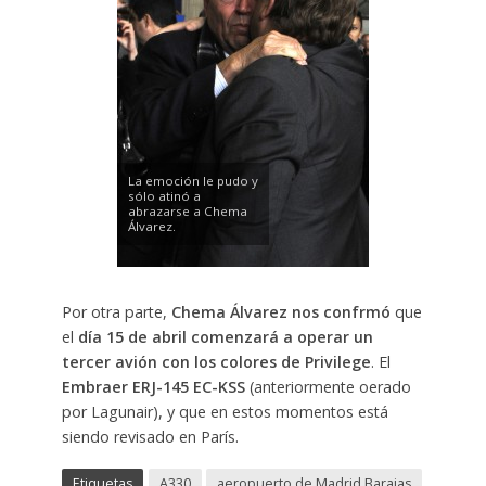
La emoción le pudo y
sólo atinó a
abrazarse a Chema
Álvarez.
Por otra parte,
Chema Álvarez nos confrmó
que
el
día 15 de abril comenzará a operar un
tercer avión con los colores de Privilege
. El
Embraer ERJ-145
EC-KSS
(anteriormente oerado
por Lagunair), y que en estos momentos está
siendo revisado en París.
Etiquetas
A330
aeropuerto de Madrid Barajas