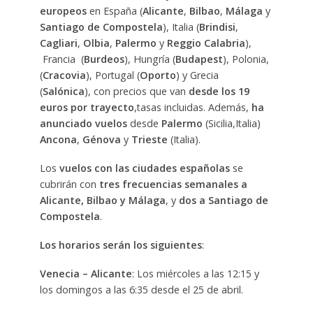
europeos
en España (
Alicante
,
Bilbao
,
Málaga
y
Santiago de Compostela
), Italia (
Brindisi
,
Cagliari
,
Olbia
,
Palermo
y
Reggio Calabria
),
Francia (
Burdeos
), Hungría (
Budapest
), Polonia,
(
Cracovia
), Portugal (
Oporto
) y Grecia
(
Salónica
), con precios que van
desde los 19
euros por trayecto
,tasas incluidas. Además,
ha
anunciado vuelos
desde
Palermo
(Sicilia,Italia)
Ancona
,
Génova
y
Trieste
(Italia).
Los
vuelos con las ciudades españolas
se
cubrirán con
tres frecuencias semanales a
Alicante, Bilbao y Málaga
, y
dos a Santiago de
Compostela
.
Los horarios serán los siguientes
:
Venecia – Alicante
: Los miércoles a las 12:15 y
los domingos a las 6:35 desde el 25 de abril.