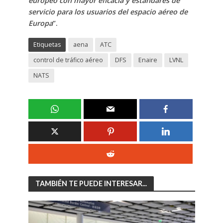
europeo con mayor eficacia y estándares de
servicio para los usuarios del espacio aéreo de
Europa
”.
Etiquetas
aena
ATC
control de tráfico aéreo
DFS
Enaire
LVNL
NATS
TAMBIÉN TE PUEDE INTERESAR...