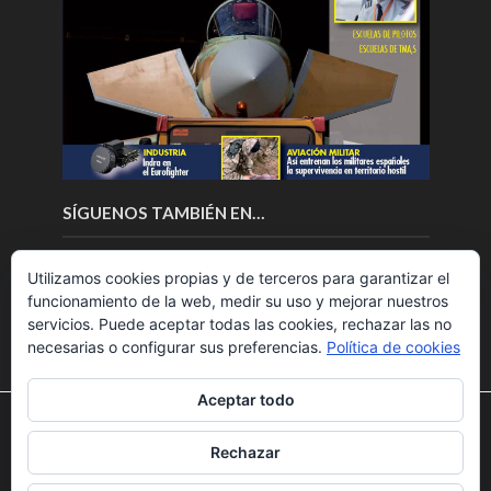
SÍGUENOS TAMBIÉN EN…
Utilizamos cookies propias y de terceros para garantizar el
funcionamiento de la web, medir su uso y mejorar nuestros
servicios. Puede aceptar todas las cookies, rechazar las no
necesarias o configurar sus preferencias.
Política de cookies
Aceptar todo
Utilizamos cookies para ofrecerte la mejor experiencia en
nuestra web.
Rechazar
Puedes aprender más sobre qué cookies utilizamos o
Copyright © 2018.Fly News.
Noticias aerospacial
/
Noticias
desactivarlas en los
ajustes
.
UAS aviación comercial