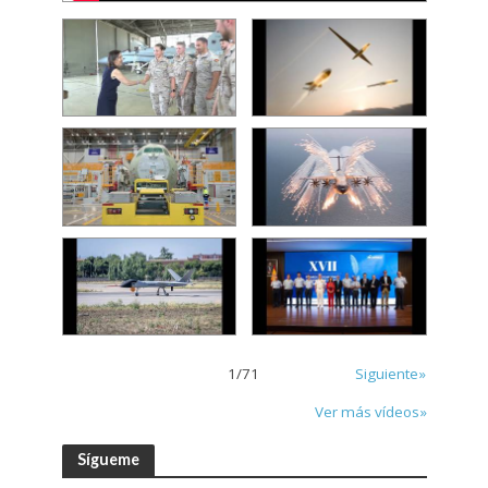
1
/
71
Siguiente»
Ver más vídeos»
Sígueme