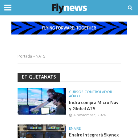
Portada
»
NATS
ETIQUETANATS
CURSOS CONTROLADOR
AÉREO
Indra compra Micro Nav
y Global ATS
4 noviembre, 2024
ENAIRE
Enaire integrará Skynex