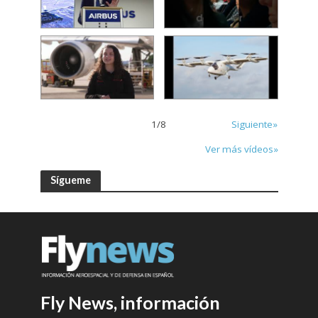
1
/
8
Siguiente»
Ver más vídeos»
Sígueme
Fly News, información