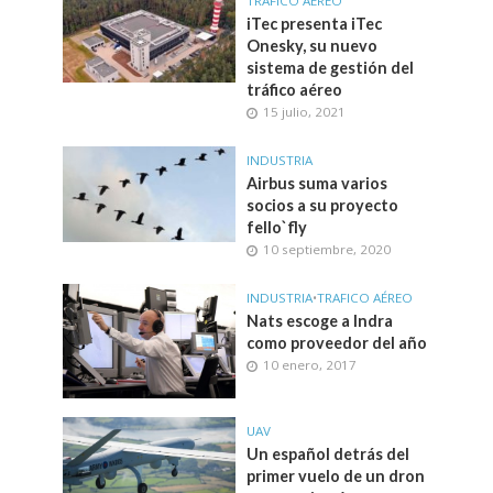
TRAFICO AÉREO
iTec presenta iTec
Onesky, su nuevo
sistema de gestión del
tráfico aéreo
15 julio, 2021
INDUSTRIA
Airbus suma varios
socios a su proyecto
fello`fly
10 septiembre, 2020
INDUSTRIA
•
TRAFICO AÉREO
Nats escoge a Indra
como proveedor del año
10 enero, 2017
UAV
Un español detrás del
primer vuelo de un dron