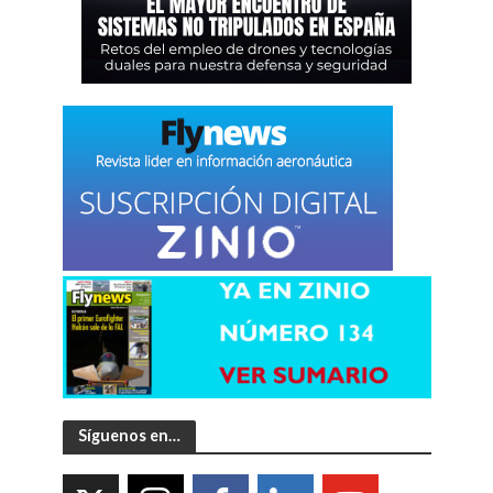
Síguenos en…