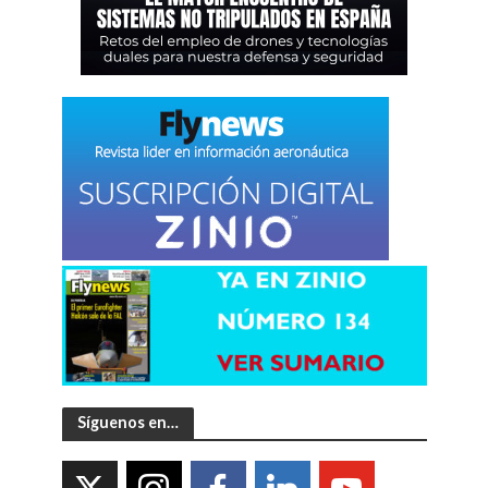
Síguenos en…