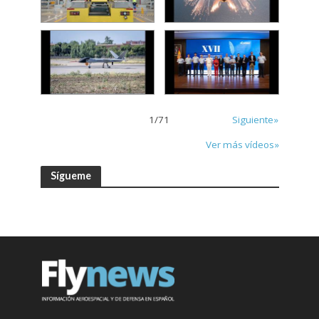
1
/
71
Siguiente»
Ver más vídeos»
Sígueme