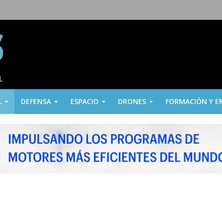
L
DEFENSA
ESPACIO
DRONES
FORMACIÓN Y E