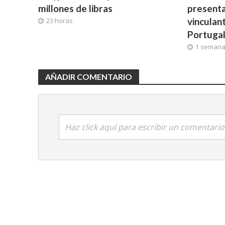
millones de libras
presenta
vinculan
23 horas
Portuga
1 seman
AÑADIR COMENTARIO
Haz click aquí para escribir un comentario