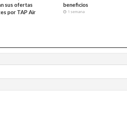
n sus ofertas
beneficios
tes por TAP Air
1 semana
l
a