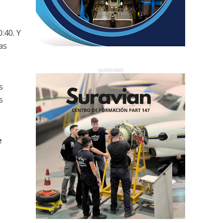
:40. Y
as
s
s
e