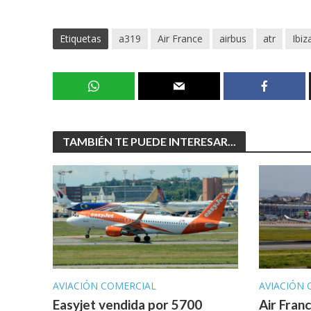
Etiquetas
a319
Air France
airbus
atr
Ibiz
TAMBIÉN TE PUEDE INTERESAR...
AVIACIÓN COMERCIAL
AVIACIÓN 
Easyjet vendida por 5700
Air Fran