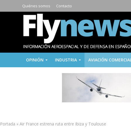
Quiénes somos
Contacto
OPINIÓN
INDUSTRIA
AVIACIÓN COMERCIA
Portada
»
Air France estrena ruta entre Ibiza y Toulouse