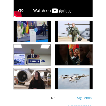
1
/
8
Siguiente»
Ver más vídeos»