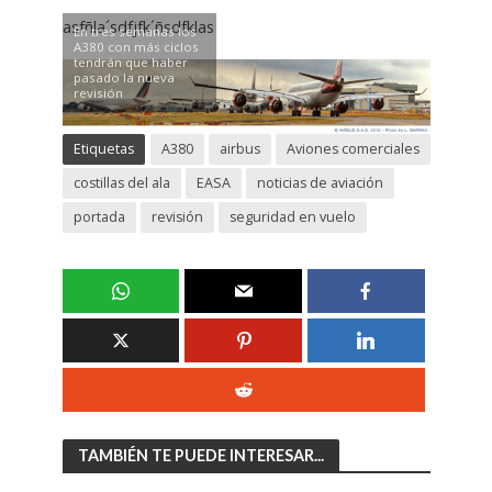
asfñla´sdfjfk´ñsdfklas
En tres semanas los
A380 con más ciclos
tendrán que haber
pasado la nueva
revisión
Etiquetas
A380
airbus
Aviones comerciales
costillas del ala
EASA
noticias de aviación
portada
revisión
seguridad en vuelo
TAMBIÉN TE PUEDE INTERESAR...