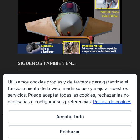
SÍGUENOS TAMBIÉN EN…
Utilizamos cookies propias y de terceros para garantizar el
funcionamiento de la web, medir su uso y mejorar nuestros
servicios. Puede aceptar todas las cookies, rechazar las no
necesarias o configurar sus preferencias.
Política de cookies
Aceptar todo
Utilizamos cookies para ofrecerte la mejor experiencia en
nuestra web.
Rechazar
Puedes aprender más sobre qué cookies utilizamos o
Copyright © 2018.Fly News.
Noticias aerospacial
/
Noticias
desactivarlas en los
ajustes
.