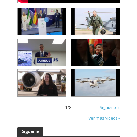
1
/
8
Siguiente»
Ver más vídeos»
Sígueme