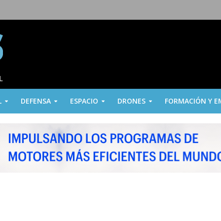
L
DEFENSA
ESPACIO
DRONES
FORMACIÓN Y E