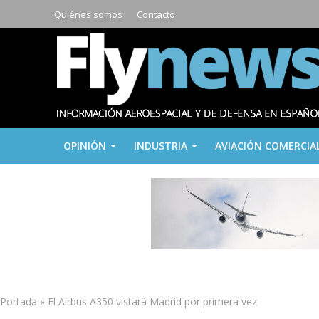
Quiénes somos
Contacto
OPINIÓN
INDUSTRIA
AVIACIÓN COMERCIA
Portada
»
El Airbus A350 vistará Madrid por primera vez