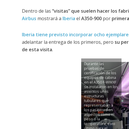
Dentro de las
“visitas” que suelen hacer los fab
Airbus
mostrará a
Iberia
el
A350-900
por
primera
Iberia tiene previsto incorporar ocho ejemplare
adelantar la entrega de los primeros, pero
su per
de esta visita
.
Durante las
pruebas de
certificación de los
equipos de cabina
en el A350 F-WWXF
se instalaron en los
asientos unas
estructuras
tubulares que
representaban a
los pasajeros en
aspectos como el
peso o la
temperatura, esto
último para el