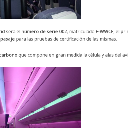
rid
será el
número de serie 002
, matriculado
F-WWCF
, el
pr
 pasaje
para las pruebas de certificación de las mismas.
 carbono
que compone en gran medida la célula y alas del av