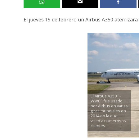
El jueves 19 de febrero un Airbus A350 aterrizar
El Airbus A350 F-
WWCF fue usado
por Airbus en varias
giras mundiales en
2014 en la que
visitó a numerosos
clientes.