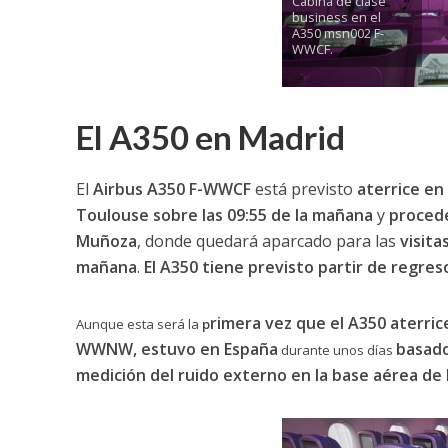
Cabina de clase
business en el
A350 msn002 F-
WWCF.
El A350 en Madrid
El
Airbus A350
F-WWCF
está previsto
aterrice en
Toulouse sobre las 09:55 de la mañana
y
procede
Muñoza
, donde quedará aparcado para las
visitas
mañana
.
El A350 tiene previsto partir de regres
rimera vez que el A350 aterric
Aunque esta será la
p
WWNW
,
estuvo en España
basado
durante unos días
medición del ruido externo en la base aérea de