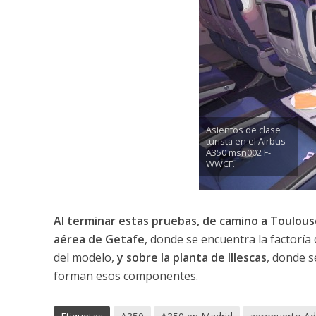
Asientos de clase
turista en el Airbus
A350 msn002 F-
WWCF.
Al terminar estas pruebas, de camino a Toulouse
aérea de Getafe
, donde se encuentra la factorí
del modelo,
y sobre la planta de Illescas
, donde s
forman esos componentes.