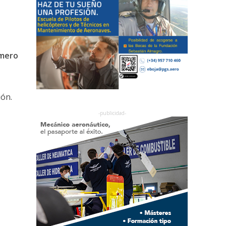
imero
ión.