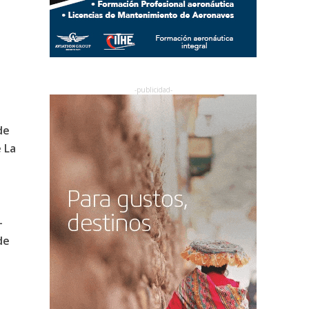
de
 La
-
de