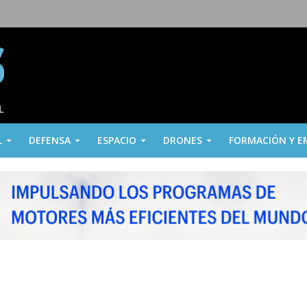
L
DEFENSA
ESPACIO
DRONES
FORMACIÓN Y E