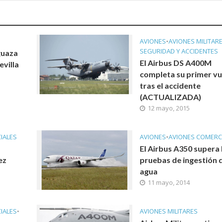
AVIONES
•
AVIONES MILITAR
SEGURIDAD Y ACCIDENTES
guaza
El Airbus DS A400M
villa
completa su primer vu
tras el accidente
(ACTUALIZADA)
12 mayo, 2015
IALES
AVIONES
•
AVIONES COMERC
El Airbus A350 supera 
ez
pruebas de ingestión 
agua
11 mayo, 2014
IALES
•
AVIONES MILITARES