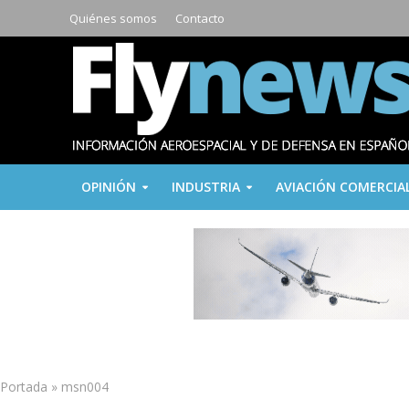
Quiénes somos
Contacto
OPINIÓN
INDUSTRIA
AVIACIÓN COMERCIA
Portada
»
msn004