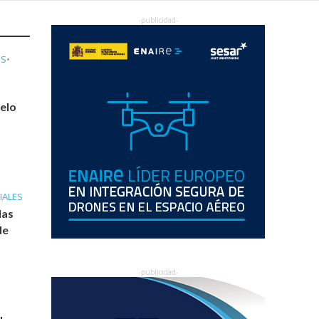
ES
•
elo
IALES
las
de