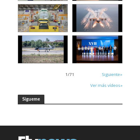
1
/
71
Siguiente»
Ver más vídeos»
Sígueme