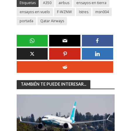
Etiquetas
A350
airbus
ensayos en tierra
ensayos en vuelo
F-WZNW
Istres
msn004
portada
Qatar Airways
TAMBIÉN TE PUEDE INTERESAR...