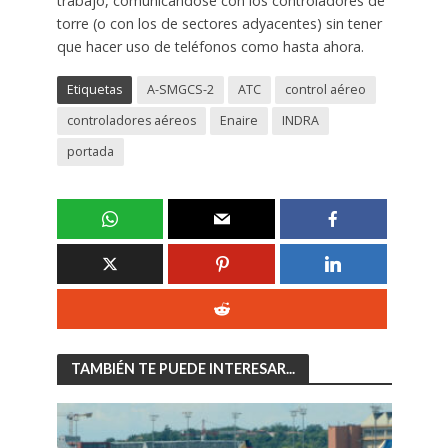
trabajo, comunicándose con los controladores de
torre (o con los de sectores adyacentes) sin tener
que hacer uso de teléfonos como hasta ahora.
Etiquetas
A-SMGCS-2
ATC
control aéreo
controladores aéreos
Enaire
INDRA
portada
TAMBIÉN TE PUEDE INTERESAR...