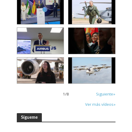
1
/
8
Siguiente»
Ver más vídeos»
Sígueme