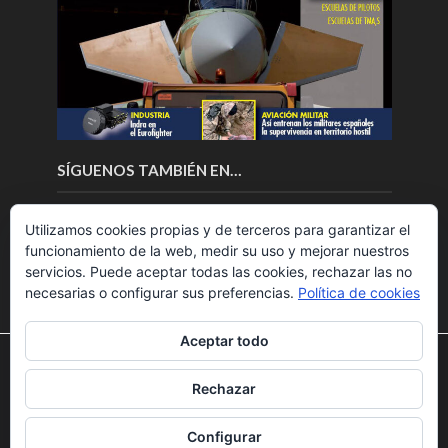
SÍGUENOS TAMBIÉN EN…
Utilizamos cookies propias y de terceros para garantizar el
funcionamiento de la web, medir su uso y mejorar nuestros
servicios. Puede aceptar todas las cookies, rechazar las no
necesarias o configurar sus preferencias.
Política de cookies
Aceptar todo
Utilizamos cookies para ofrecerte la mejor experiencia en
nuestra web.
Rechazar
Puedes aprender más sobre qué cookies utilizamos o
Copyright © 2018.Fly News.
Noticias aerospacial
/
Noticias
desactivarlas en los
ajustes
.
UAS aviación comercial
Configurar