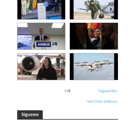
1
/
8
Siguiente»
Ver más vídeos»
Sígueme