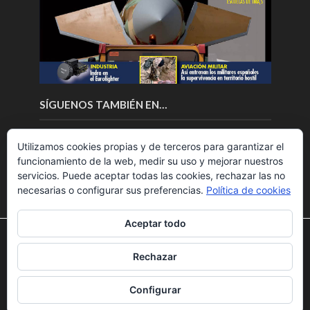
SÍGUENOS TAMBIÉN EN…
Utilizamos cookies propias y de terceros para garantizar el
funcionamiento de la web, medir su uso y mejorar nuestros
servicios. Puede aceptar todas las cookies, rechazar las no
necesarias o configurar sus preferencias.
Política de cookies
Aceptar todo
Utilizamos cookies para ofrecerte la mejor experiencia en
nuestra web.
Rechazar
Puedes aprender más sobre qué cookies utilizamos o
Copyright © 2018.Fly News.
Noticias aerospacial
/
Noticias
desactivarlas en los
ajustes
.
UAS aviación comercial
Configurar
Aceptar
Rechazar
Ajustes