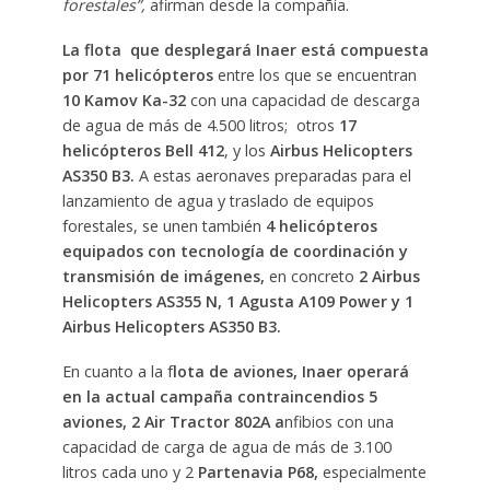
forestales”,
afirman desde la compañía.
La flota que desplegará Inaer está compuesta
por 71 helicópteros
entre los que se encuentran
10 Kamov Ka-32
con una capacidad de descarga
de agua de más de 4.500 litros; otros
17
helicópteros Bell 412
, y los
Airbus Helicopters
AS350 B3.
A estas aeronaves preparadas para el
lanzamiento de agua y traslado de equipos
forestales, se unen también
4 helicópteros
equipados con tecnología de coordinación y
transmisión de imágenes,
en concreto
2 Airbus
Helicopters AS355 N, 1 Agusta A109 Power y 1
Airbus Helicopters AS350 B3.
En cuanto a la f
lota de aviones, Inaer operará
en la actual campaña contraincendios 5
aviones, 2 Air Tractor 802A a
nfibios con una
capacidad de carga de agua de más de 3.100
litros cada uno y 2
Partenavia P68,
especialmente