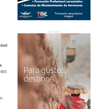
udad
e
 450
ro