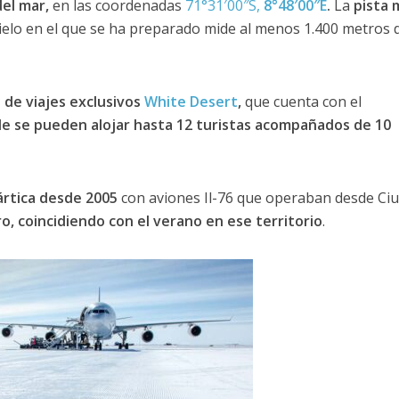
del mar,
en las coordenadas
71°31′00″S,
8°48′00″E
.
La
pista 
 hielo en el que se ha preparado mide al menos 1.400 metros 
de viajes exclusivos
White Desert
,
que cuenta con el
 se pueden alojar hasta 12 turistas acompañados de 10
ártica desde 2005
con aviones Il-76 que operaban desde Ci
, coincidiendo con el verano en ese territorio
.