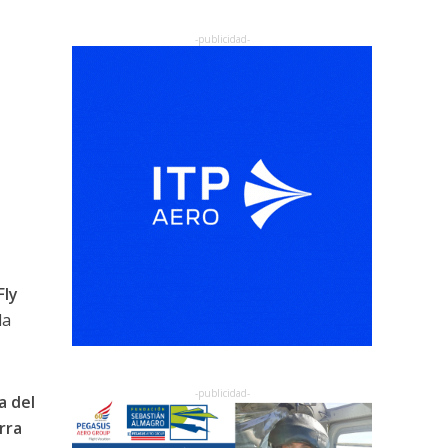
Fly
la
a del
rra