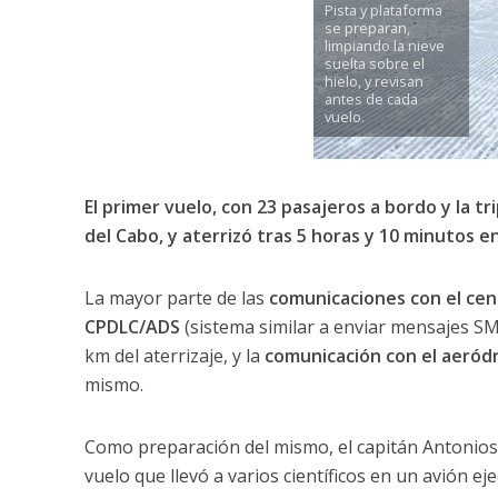
Pista y plataforma
se preparan,
limpiando la nieve
suelta sobre el
hielo, y revisan
antes de cada
vuelo.
El primer vuelo, con 23 pasajeros a bordo y la tr
del Cabo, y aterrizó tras 5 horas y 10 minutos en
La mayor parte de las
comunicaciones con el cen
CPDLC/ADS
(sistema similar a enviar mensajes S
km del aterrizaje, y la
comunicación con el aeród
mismo.
Como preparación del mismo, el capitán Antonios E
vuelo que llevó a varios científicos en un avión eje