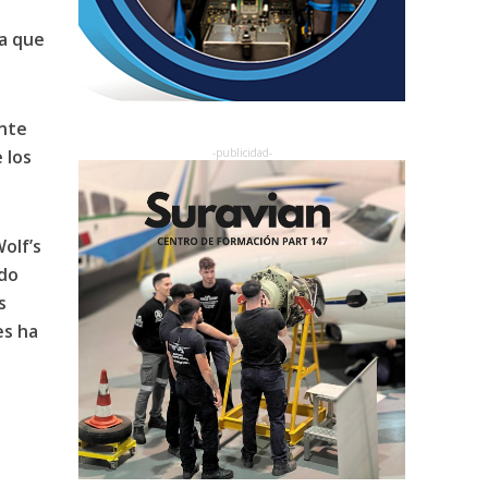
ra que
ente
 los
olf’s
ido
s
s ha