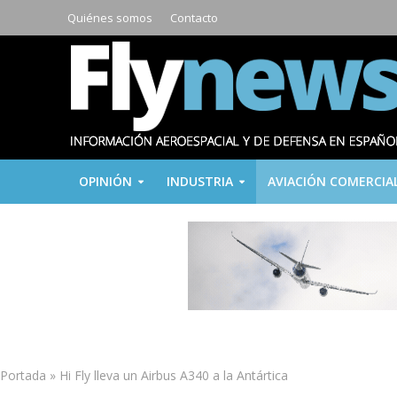
Quiénes somos
Contacto
OPINIÓN
INDUSTRIA
AVIACIÓN COMERCIA
Portada
»
Hi Fly lleva un Airbus A340 a la Antártica