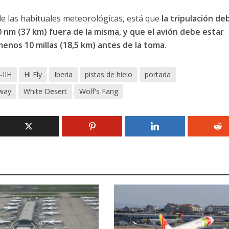
de las habituales meteorológicas, está que
la tripulación de
0 nm (37 km) fuera de la misma, y que el avión debe estar
 menos 10 millas (18,5 km) antes de la toma
.
-IIH
Hi Fly
Iberia
pistas de hielo
portada
way
White Desert
Wolf's Fang