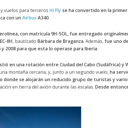
 y vuelos para terceros
Hi Fly
se ha convertido en la prime
ica con un
Airbus
A340
.
 aerolínea, con matrícula 9H-SOL, fue entregado originalm
EC-IIH
, bautizado
Bárbara de Braganza
. Además,
fue uno de
6 y 2008 para que esta lo operase para Iberia
.
stió en una rotación entre Ciudad del Cabo (Sudáfrica) y W
una montaña cercana, y, junto a un segundo vuelo,
ha serv
o donde se alojarán un reducido grupo de turistas y vario
ción en tierra del avión durante las escalas.
Desde entonce