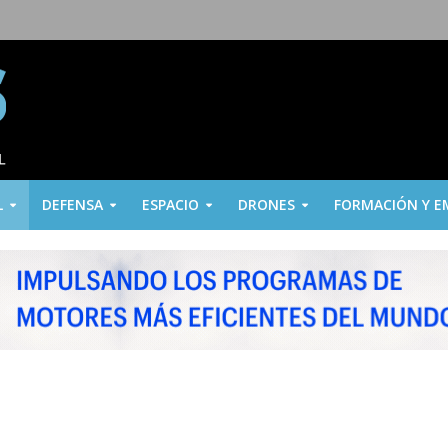
L
DEFENSA
ESPACIO
DRONES
FORMACIÓN Y E