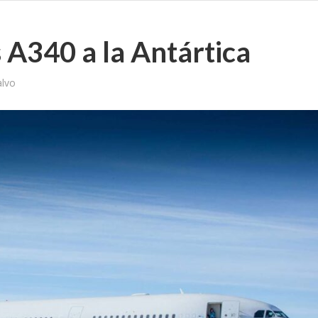
s A340 a la Antártica
alvo