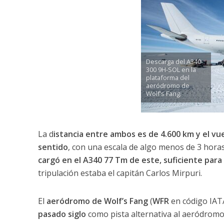
Descarga del A340-
300 9H-SOL en la
plataforma del
aeródromo de
Wolf’s Fang.
La d
istancia entre ambos es de 4.600 km y el v
sentido
, con una escala de algo menos de 3 hor
cargó en el A340 77 Tm de este, suficiente para e
tripulación estaba el capitán Carlos Mirpuri.
El
aeródromo de Wolf’s Fang
(
WFR
en código IAT
pasado siglo
como pista alternativa al aeródrom