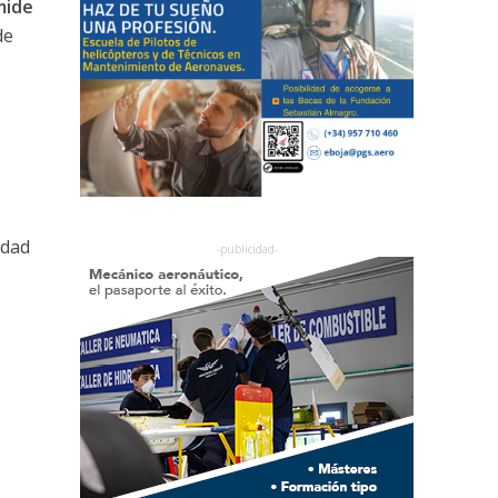
mide
de
udad