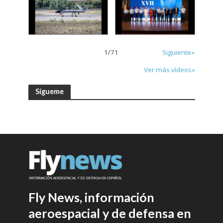
1
/
71
Siguiente»
Ver más vídeos»
Sígueme
Fly News, información
aeroespacial y de defensa en