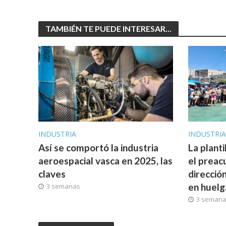
TAMBIÉN TE PUEDE INTERESAR...
INDUSTRIA
INDUSTRI
Así se comportó la industria
La planti
aeroespacial vasca en 2025, las
el preac
claves
direcció
en huelg
3 semanas
3 seman