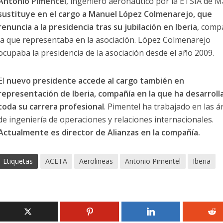
Antonio Pimentel
, ingeniero aeronáutico por la ETSIA de M
sustituye en el cargo a Manuel López Colmenarejo, que
renuncia a la presidencia tras su jubilación en Iberia
, comp
la que representaba en la asociación. López Colmenarejo
ocupaba la presidencia de la asociación desde el año 2009.
El
nuevo presidente accede al cargo también en
representación de Iberia, compañía en la que ha desarroll
toda su carrera profesional
. Pimentel ha trabajado en las á
de ingeniería de operaciones y relaciones internacionales.
Actualmente es director de Alianzas en la compañía.
Etiquetas
ACETA
Aerolineas
Antonio Pimentel
Iberia