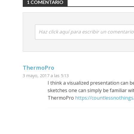
1 COMENTARIO
Haz click aquí para escribir un comentario
ThermoPro
3 mayo, 2017 a las 5:13
I think a visualized presentation can be
sketches one can simply be familiar wi
ThermoPro
https://countlessnothings