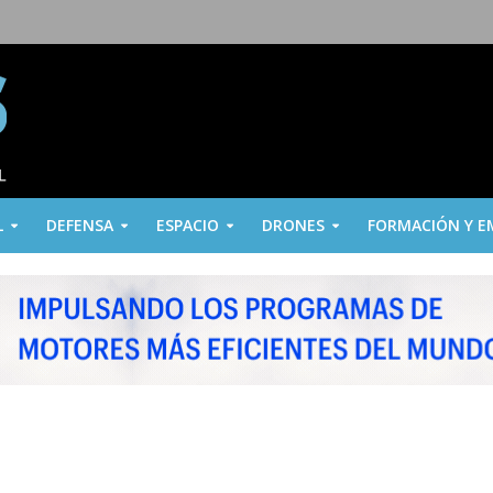
L
DEFENSA
ESPACIO
DRONES
FORMACIÓN Y E