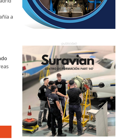
adrid
añía a
ado
reas