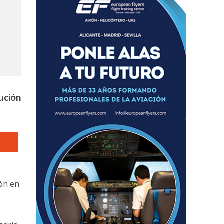
ución
ión en