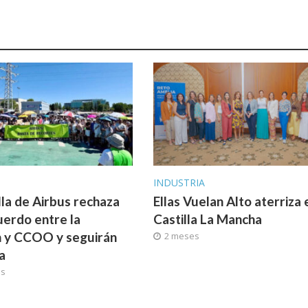
A
INDUSTRIA
lla de Airbus rechaza
Ellas Vuelan Alto aterriza 
uerdo entre la
Castilla La Mancha
n y CCOO y seguirán
2 meses
a
as