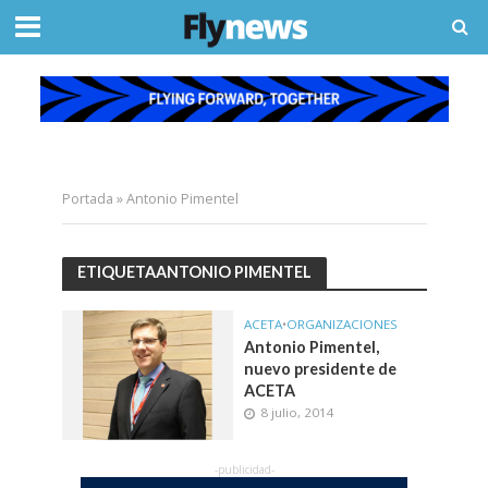
Portada
»
Antonio Pimentel
ETIQUETAANTONIO PIMENTEL
ACETA
•
ORGANIZACIONES
Antonio Pimentel,
nuevo presidente de
ACETA
8 julio, 2014