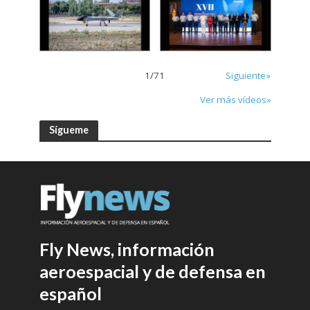
1
/
71
Siguiente»
Ver más vídeos»
Sígueme
Fly News, información
aeroespacial y de defensa en
español