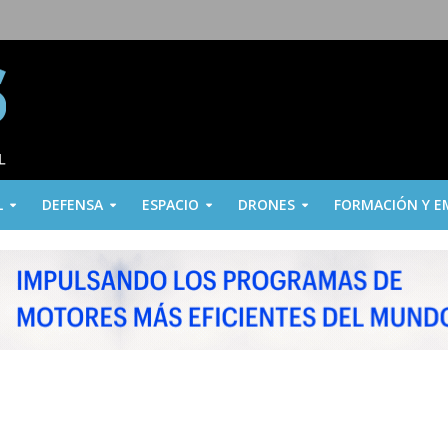
L
DEFENSA
ESPACIO
DRONES
FORMACIÓN Y E