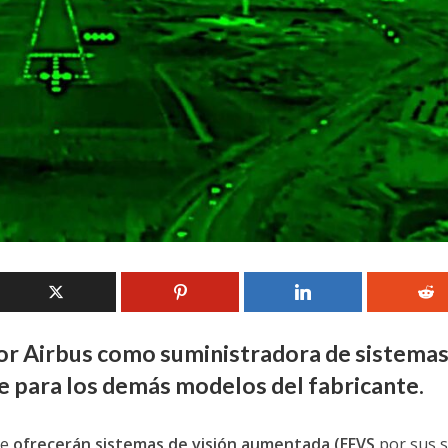
por Airbus como suministradora de sistema
 para los demás modelos del fabricante.
ue
ofrecerán sistemas de visión aumentada (EFVS
por sus s