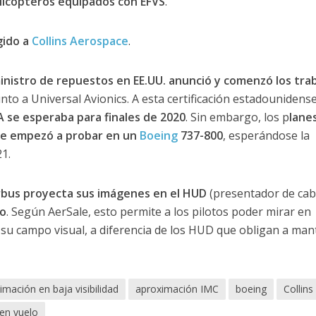
elicópteros equipados con EFVS
.
gido a
Collins Aerospace
.
nistro de repuestos en EE.UU. anunció y comenzó los tra
nto a Universal Avionics. A esta certificación estadounidens
A se esperaba para finales de 2020
. Sin embargo, los p
lane
se empezó a probar en un
Boeing
737-800
, esperándose la
1.
Airbus proyecta sus imágenes en el HUD
(presentador de ca
co
. Según AerSale, esto permite a los pilotos poder mirar en
su campo visual, a diferencia de los HUD que obligan a man
imación en baja visibilidad
aproximación IMC
boeing
Collins
en vuelo