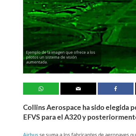
Ejemplo de la imagen que ofrece a los
pilotos un sistema de visión
aumentada.
Collins Aerospace ha sido elegida 
EFVS para el A320 y posteriormente
Airbus
se suma a los fabricantes de aeronaves q