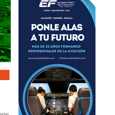
s
iglas