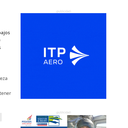
bajos
e
s
beza
tener