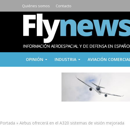
Quiénes somos
Contacto
OPINIÓN
INDUSTRIA
AVIACIÓN COMERCIA
Portada
»
Airbus ofrecerá en el A320 sistemas de visión mejorada