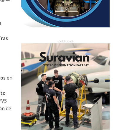
s
Tras
vos
en
sto
FVS
ón
de