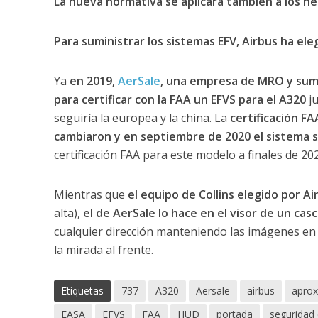
La nueva normativa se aplicará también a los h
Para suministrar los sistemas EFV, Airbus ha ele
Ya
en 2019,
AerSale
, una empresa de MRO y sumi
para certificar con la FAA un EFVS para el A320
ju
seguiría la europea y la china. La
certificación FA
cambiaron y en septiembre de 2020 el sistema 
certificación FAA para este modelo a finales de 202
Mientras que
el equipo de Collins elegido por 
alta),
el de AerSale lo hace en el visor de un cas
cualquier dirección manteniendo las imágenes en 
la mirada al frente.
Etiquetas
737
A320
Aersale
airbus
aprox
EASA
EFVS
FAA
HUD
portada
seguridad 