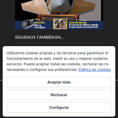
SÍGUENOS TAMBIÉN EN…
Utilizamos cookies propias y de terceros para garantizar el
funcionamiento de la web, medir su uso y mejorar nuestros
servicios. Puede aceptar todas las cookies, rechazar las no
necesarias o configurar sus preferencias.
Política de cookies
Aceptar todo
Utilizamos cookies para ofrecerte la mejor experiencia en
nuestra web.
Rechazar
Puedes aprender más sobre qué cookies utilizamos o
Copyright © 2018.Fly News.
Noticias aerospacial
/
Noticias
desactivarlas en los
ajustes
.
UAS aviación comercial
Configurar
Aceptar
Rechazar
Ajustes