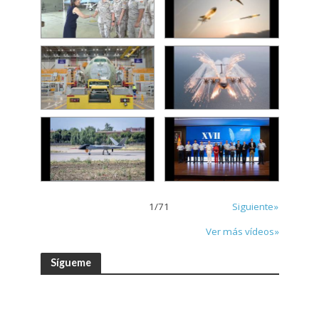
1
/
71
Siguiente»
Ver más vídeos»
Sígueme