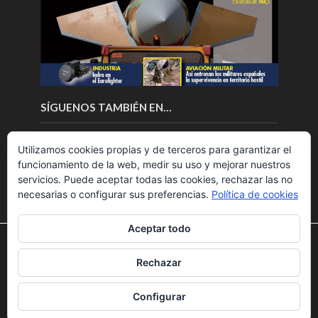
SÍGUENOS TAMBIÉN EN…
Utilizamos cookies propias y de terceros para garantizar el
funcionamiento de la web, medir su uso y mejorar nuestros
servicios. Puede aceptar todas las cookies, rechazar las no
necesarias o configurar sus preferencias.
Política de cookies
Aceptar todo
Utilizamos cookies para ofrecerte la mejor experiencia en
nuestra web.
Rechazar
Puedes aprender más sobre qué cookies utilizamos o
Copyright © 2018.Fly News.
Noticias aerospacial
/
Noticias
desactivarlas en los
ajustes
.
UAS aviación comercial
Configurar
Aceptar
Rechazar
Ajustes