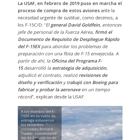
La USAF, en febrero de 2019 puso en marcha el
proceso de compra de estos aviones
ante la
necesidad urgente de sustituir, como decimos, a
los F-15C/D: “
El
general David Goldfein
, entonces
jefe de personal de la Fuerza Aérea,
firmó el
Documento de Requisito de Despliegue Rápido
del F-15EX
para abordar los problemas de
preparación con una flota de F-15 envejecida. A
partir de ahí, la
Oficina del Programa F-
15
desarrolló la
estrategia de adquisición
,
adjudicó el contrato, realizó
revisiones de
diseño y verificación
y t
rabajó con Boeing para
fabricar y probar la aeronave
en un tiempo
récord
”, explican desde la USAF.
A los mandos del F-
15EX en su vuelo de
entrega estuvieron
los tenientes
coroneles Richard
Turner, comandante
del 40 Escuadrón de