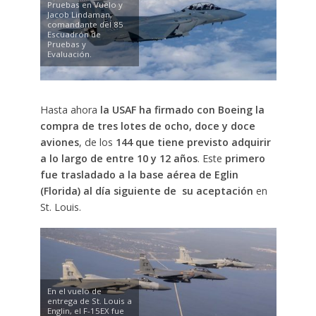
Pruebas en Vuelo y
Jacob Lindaman,
comandante del 85
Escuadrón de
Pruebas y
Evaluación.
Hasta ahora
la USAF ha firmado con Boeing la
compra de tres lotes de ocho, doce y doce
aviones
, de los
144 que tiene previsto adquirir
a lo largo de entre 10 y 12 años
. Este
primero
fue trasladado a la base aérea de Eglin
(Florida) al día siguiente de su aceptación
en
St. Louis.
En el vuelo de
entrega de St. Louis a
Englin, el F-15EX fue