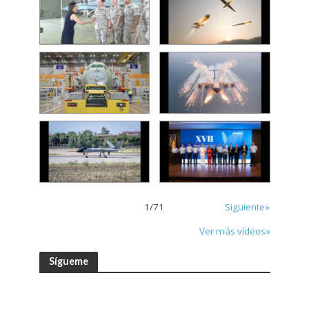
1
/
71
Siguiente»
Ver más vídeos»
Sígueme