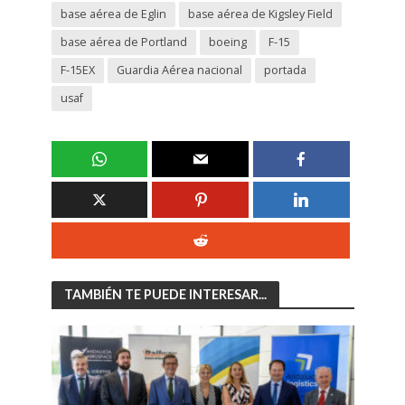
base aérea de Eglin
base aérea de Kigsley Field
base aérea de Portland
boeing
F-15
F-15EX
Guardia Aérea nacional
portada
usaf
TAMBIÉN TE PUEDE INTERESAR...