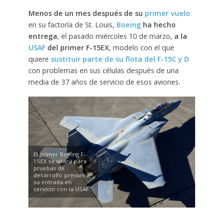
Menos de un mes después de su
primer vuelo
en su factoría de St. Louis,
Boeing
ha hecho
entrega
, el pasado miércoles 10 de marzo,
a la
USAF
del primer F-15EX
, modelo con el que
quiere
sustituir parte de su flota del F-15C y D
con problemas en sus células después de una
media de 37 años de servicio de esos aviones.
El primer Boeing F-
15EX se usará para
pruebas de
desarrollo previas a
su entrada en
servicio con la USAF.