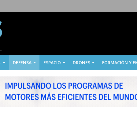
L
DEFENSA
ESPACIO
DRONES
FORMACIÓN Y E
t