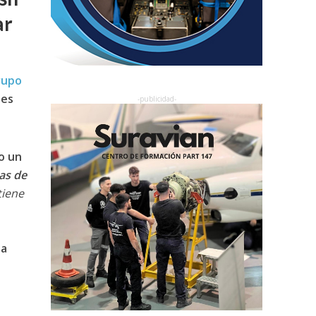
ar
rupo
les
o un
eas de
tiene
la