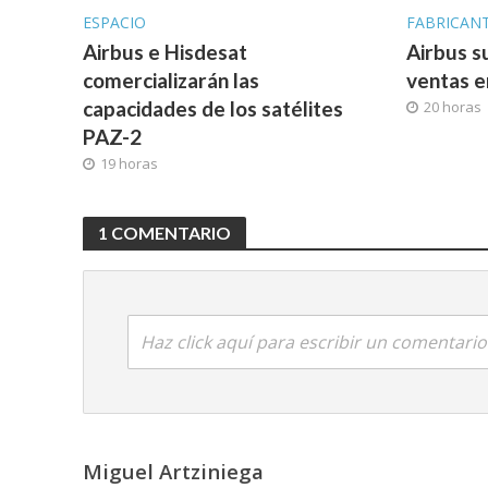
ESPACIO
FABRICAN
Airbus e Hisdesat
Airbus s
comercializarán las
ventas e
capacidades de los satélites
20 horas
PAZ-2
19 horas
1 COMENTARIO
Haz click aquí para escribir un comentario
Miguel Artziniega