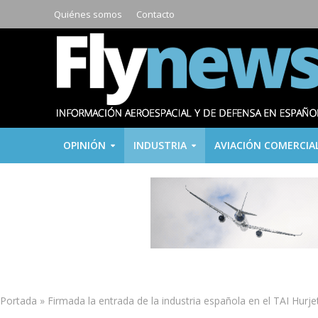
Quiénes somos
Contacto
OPINIÓN
INDUSTRIA
AVIACIÓN COMERCIA
Portada
»
Firmada la entrada de la industria española en el TAI Hurje