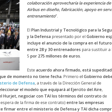
colaboración aprovecharía la experiencia de
Airbus en diseño, fabricación, apoyo en servi
entrenamiento
”.
El
Plan Industrial y Tecnológico para la Segu
y la Defensa
presentado por el
Gobierno es
i
ncluye el anuncio de la compra en el futuro
entre 28 y 30 entrenadores
para sustituir a 
5
por 275 millones de euros
.
Este
acuerdo ahora firmado, está supedita
que de momento no tiene fecha
. Primero e
l Gobierno deb
sterio de Defensa
, a través de la Dirección General de
eleccionar el modelo que equipará al Ejercito del Aire
,
del Hurjet, negociar con TAI los términos del contrato
de
 espera de la firma de ese contrato)
entre las empresas
e firmar entre el ministerio de Defensa y TAI dicha compr