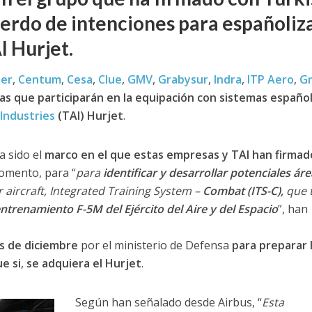
rdo de intenciones para españoliz
I Hurjet.
er
,
Centum
,
Cesa
,
Clue
,
GMV
,
Grabysur
,
Indra
,
ITP Aero
,
G
s que participarán en la equipación con sistemas españo
Industries
(TAI) Hurjet
.
a sido el
marco en el que estas empresas y TAI han firmad
omento, para “
para
identificar y desarrollar potenciales ár
 aircraft, Integrated Training System –
Combat (ITS-C),
que 
ntrenamiento F-5M del Ejército del Aire y del Espacio
”, han
s de diciembre
por el ministerio de Defensa
para preparar 
e si
,
se adquiera el Hurjet
.
Según han señalado desde Airbus, “
Esta