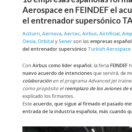
Aerospace en FEINDEF el acue
el entrenador supersónico TA
Aciturri
,
Aernova
,
Aertec
,
Airbus
,
Airtificial
,
Amp
Oesía
,
Orbit
al
y
Sener
son las
empresas española
del entrenador supersónico
Turkish Aerospace 
Con
Airbus como líder español
, la feria
FEINDEF
h
nuevo acuerdo de intenciones
que servirá, de m
colaboración
en el programa Advanced jet trainer
como propósito el
reemplazo de los aviones de e
explicado los firmantes.
Este
acuerdo, que sigue al firmado el pasado me
entrada de la industria española
,
más cuando qu