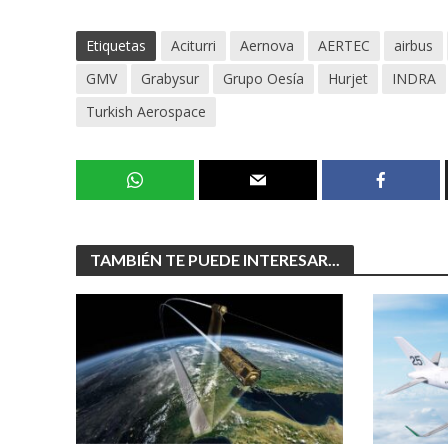
Etiquetas
Aciturri
Aernova
AERTEC
airbus
GMV
Grabysur
Grupo Oesía
Hurjet
INDRA
Turkish Aerospace
TAMBIÉN TE PUEDE INTERESAR...