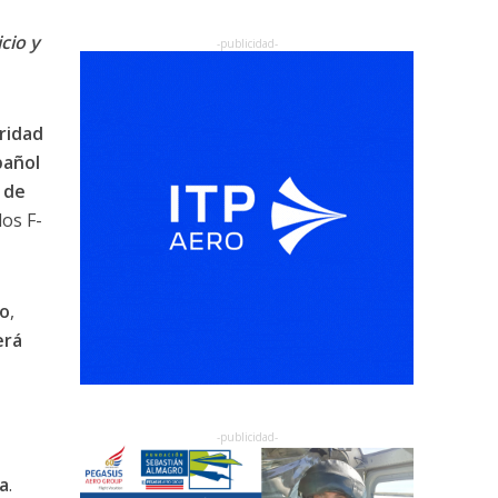
cio y
ridad
pañol
 de
los F-
do
,
erá
a
.