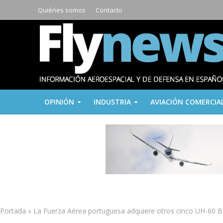
Quiénes somos
Contacto
OPINIÓN
INDUSTRIA
AVIACIÓN COMERCIA
Portada
»
La Fuerza Aérea portuguesa adquiere otros cinco UH-60 