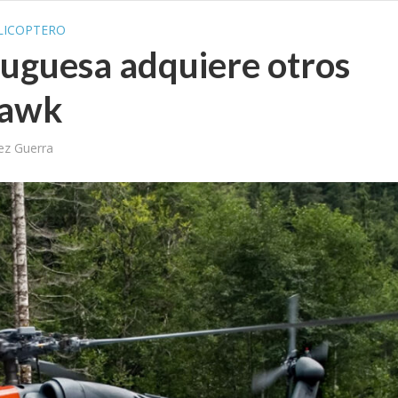
LICOPTERO
tuguesa adquiere otros
Hawk
ez Guerra