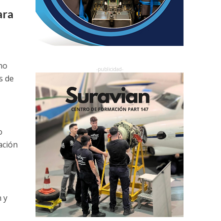
ara
no
s de
a
o
ación
 y