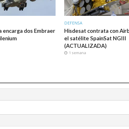
DEFENSA
a encarga dos Embraer
Hisdesat contrata con Air
ilenium
el satélite SpainSat NGIII
(ACTUALIZADA)
1 semana