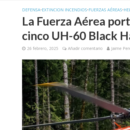
DEFENSA
•
EXTINCION INCENDIOS
•
FUERZAS AÉREAS
•
HE
La Fuerza Aérea por
cinco UH-60 Black 
26 febrero, 2025
Añadir comentario
Jaime Per