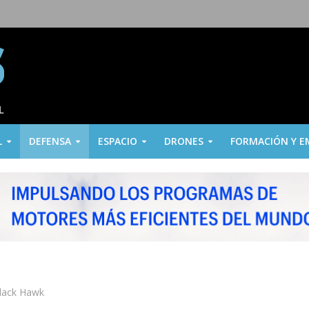
L
DEFENSA
ESPACIO
DRONES
FORMACIÓN Y E
Black Hawk