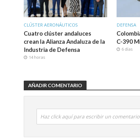
CLÚSTER AERONÁUTICOS
DEFENSA
Cuatro clúster andaluces
Colombi
crean la Alianza Andaluza de la
C-390 M
Industria de Defensa
6 días
14 horas
AÑADIR COMENTARIO
Haz click aquí para escribir un comentario