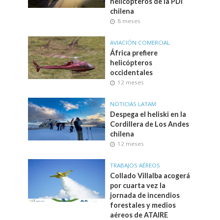
helicópteros de la PDI
chilena
8 meses
AVIACIÓN COMERCIAL
África prefiere
helicópteros
occidentales
12 meses
NOTICIAS LATAM
Despega el heliski en la
Cordillera de Los Andes
chilena
12 meses
TRABAJOS AÉREOS
Collado Villalba acogerá
por cuarta vez la
jornada de incendios
forestales y medios
aéreos de ATAIRE