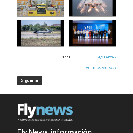
1
/
71
Siguiente»
Ver más vídeos»
Sígueme
Fly News, información