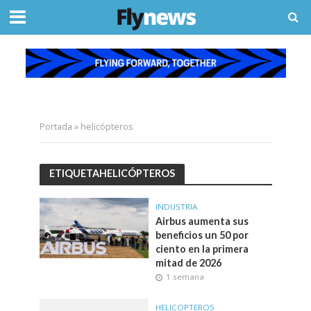
Portada
»
helicópteros
ETIQUETAHELICÓPTEROS
INDUSTRIA
Airbus aumenta sus
beneficios un 50 por
ciento en la primera
mitad de 2026
1 semana
HELICOPTEROS