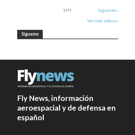
1
/
71
Siguiente»
Ver más vídeos»
Sígueme
Fly News, información
aeroespacial y de defensa en
español