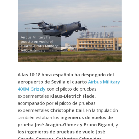
Airbus Military ha
puesto en vuelo el
cuarto Airbus Military
A400M Grizzly
A las 10:18 hora española ha despegado del
aeropuerto de Sevilla el cuarto
Airbus Military
400M Grizzly
con el piloto de pruebas
experimentales
Klaus-Dietrich Flade
,
acompañado por el piloto de pruebas
experimentales
Christophe Cail
. En la tripulación
también estaban los
ingenieros de vuelos de
prueba José Aragón-Gómez y Bruno Bigand
, y
los ingenieros de pruebas de vuelo José
Casado-Corpas y Catherine Schneider
.