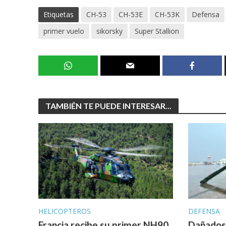
Etiquetas
CH-53
CH-53E
CH-53K
Defensa
primer vuelo
sikorsky
Super Stallion
TAMBIÉN TE PUEDE INTERESAR...
HELICOPTEROS
DEFENSA
Francia recibe su primer NH90
Dañados 