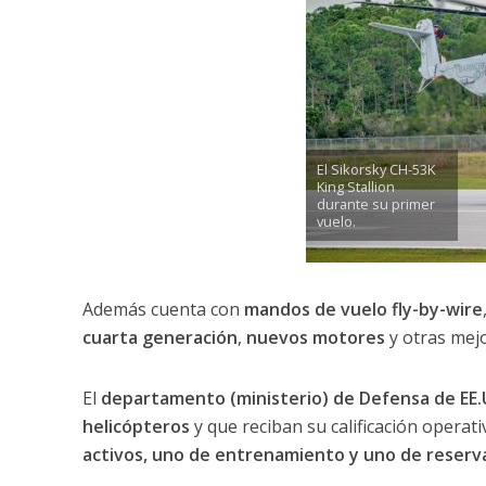
El Sikorsky CH-53K
King Stallion
durante su primer
vuelo.
Además cuenta con
mandos de vuelo fly-by-wire
cuarta generación
,
nuevos motores
y otras mej
El
departamento (ministerio) de Defensa de EE.
helicópteros
y que reciban su calificación operati
activos, uno de entrenamiento y uno de reserva