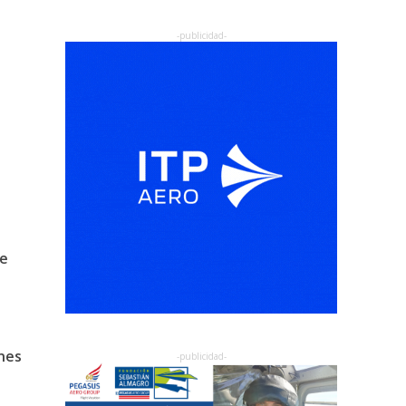
de
nes