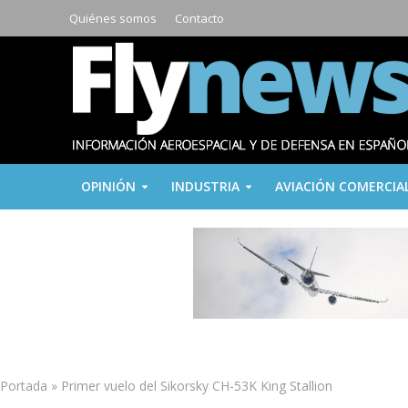
Quiénes somos
Contacto
OPINIÓN
INDUSTRIA
AVIACIÓN COMERCIA
Portada
»
Primer vuelo del Sikorsky CH-53K King Stallion