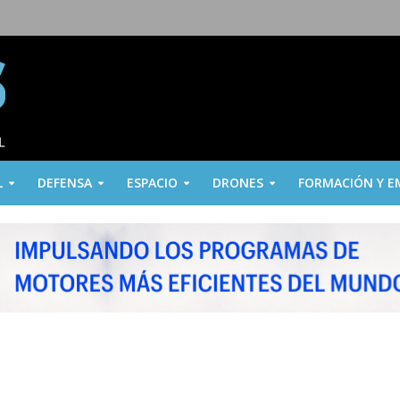
L
DEFENSA
ESPACIO
DRONES
FORMACIÓN Y E