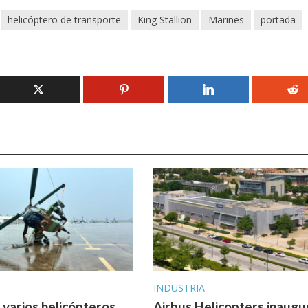
helicóptero de transporte
King Stallion
Marines
portada
INDUSTRIA
varios helicópteros
Airbus Helicopters inaugu