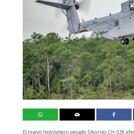
El nuevo helicóptero pesado Sikorsky CH-53K efec