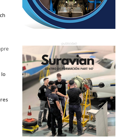
ach
pre
 lo
tres