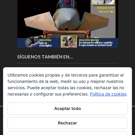
SÍGUENOS TAMBIÉN EN…
Utilizamos cookies propias y de terceros para garantizar el
funcionamiento de la web, medir su uso y mejorar nuestros
servicios. Puede aceptar todas las cookies, rechazar las no
necesarias o configurar sus preferencias.
Política de cookies
Aceptar todo
Utilizamos cookies para ofrecerte la mejor experiencia en
nuestra web.
Rechazar
Puedes aprender más sobre qué cookies utilizamos o
Copyright © 2018.Fly News.
Noticias aerospacial
/
Noticias
desactivarlas en los
ajustes
.
UAS aviación comercial