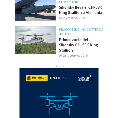
HELICOPTERO
Sikorsky lleva el CH-53K
King Stallion a Alemania
28 marzo, 2018
HELICOPTERO
•
HELICOPTEROS
•
MILITAR
Primer vuelo del
Sikorsky CH-53K King
Stallion
28 octubre, 2015