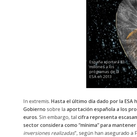
España aportará 83
millones a los
programas de la
ESA en 2013
In extremis.
Hasta el último
día
dado por la ESA h
Gobierno
sobre la
aportación española a los pr
euros
. Sin embargo, tal
cifra representa escasam
sector considera como “mínima” para mantener 
inversiones realizadas
”, según han asegurado a F