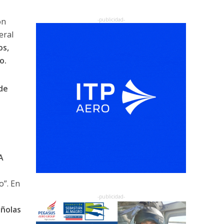
ón
eral
os,
o.
de
A
o”. En
ñolas