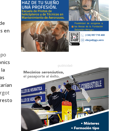
s
 de
s en
mpo
onics
 la
as
carían
argot
 resto