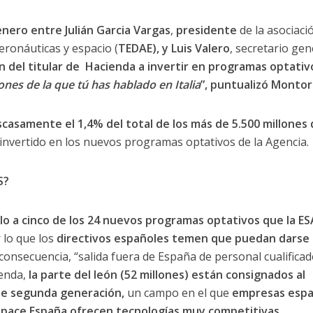
nero entre Julián Garcia Vargas
,
presidente
de la asociaci
ronáuticas y espacio (
TEDAE), y Luis Valero
, secretario gen
ón del titular de Hacienda a invertir en programas optativ
ones de la que tú has hablado en Italia
”, puntualizó Montor
asamente el 1,4% del total de los más de 5.500 millones 
invertido en los nuevos programas optativos de la Agencia.
S?
lo a cinco de los 24 nuevos programas optativos que la ES
r lo que los
directivos españoles temen que puedan darse
 consecuencia, “salida fuera de España de personal cualificad
ienda,
la parte del león (52 millones) están consignados al
e segunda generación,
un campo en el que
empresas espa
Space España ofrecen tecnologías muy competitivas.