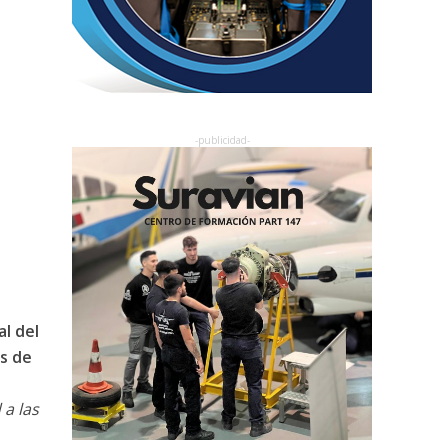
al del
s de
 a las