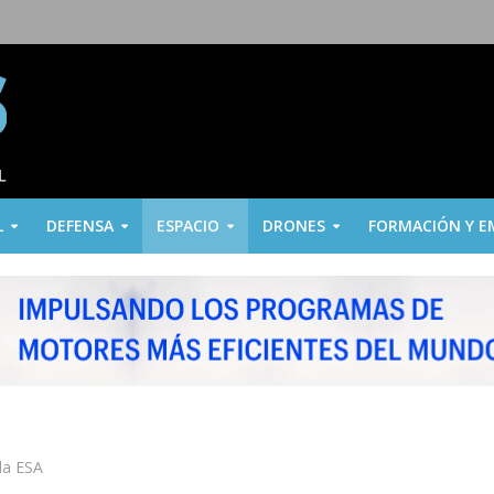
L
DEFENSA
ESPACIO
DRONES
FORMACIÓN Y E
la ESA