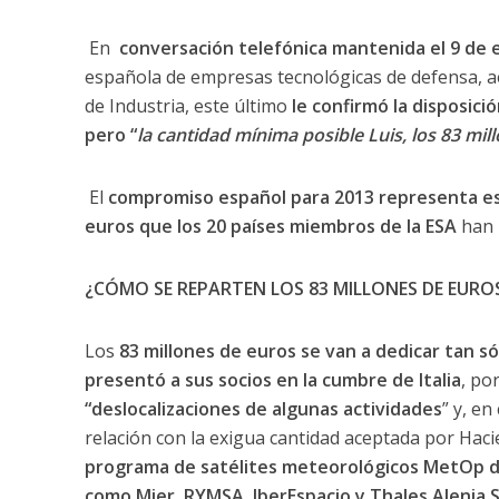
En
conversación telefónica mantenida el 9 de e
española de empresas tecnológicas de defensa, ae
de Industria, este último
le confirmó la disposici
pero “
la cantidad mínima posible Luis, los 83 mill
El
compromiso español para 2013 representa esc
euros que los 20 países miembros de la ESA
han 
¿CÓMO SE REPARTEN LOS 83 MILLONES DE EURO
Los
83 millones de euros se van a dedicar tan só
presentó a sus socios en la cumbre de Italia
, po
“deslocalizaciones de algunas actividades
” y, en
relación con la exigua cantidad aceptada por Hac
programa de satélites meteorológicos MetOp d
como Mier, RYMSA, IberEspacio y Thales Alenia 