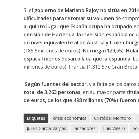
Si el
gobierno de Mariano Rajoy no sitúa en 2014 
dificultades para retomar su volumen
de compr
al quinto lugar que España ocupa ha ocupado en
decisión de Hacienda, la inversión española ocup
un nivel equivalente al de Austria y Luxemburg
(185,5millones de euros),
Noruega
(129,65),
Hola
espacial menos desarrollada que la española.
Lo
millones de euros), Francia (1.312,57), Gran Bretaña
Según fuentes del sector
, y a falta de los datos
total de 3.263 personas
, en su mayor parte titul
de euros, de los que 498 millones (70%) fueron
Etiquetas
crisis económica
Cristóbal Montoro
Julian García Vargas
lanzadores
Luis Valero
po