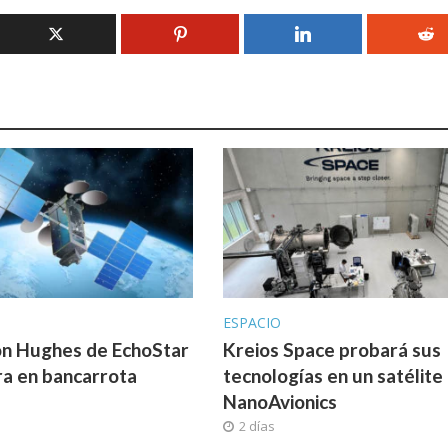
ESPACIO
ión Hughes de EchoStar
Kreios Space probará sus
ra en bancarrota
tecnologías en un satélite
NanoAvionics
2 días