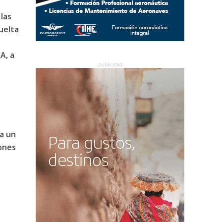
las
uelta
A, a
 a un
ones