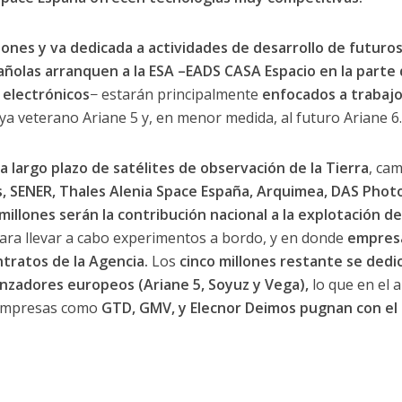
ones y va dedicada a actividades de desarrollo de futuro
añolas arranquen a la ESA –EADS CASA Espacio en la parte
 electrónicos
− estarán principalmente
enfocados a trabajo
 ya veterano Ariane 5 y, en menor medida, al futuro Ariane 6.
 largo plazo de satélites de observación de la Tierra
, ca
, SENER, Thales Alenia Space España, Arquimea, DAS Phot
millones serán la contribución nacional a la explotación de
para llevar a cabo experimentos a bordo, y en donde
empres
tratos de la Agencia.
Los
cinco millones restante se dedi
lanzadores europeos (Ariane 5, Soyuz y Vega),
lo que en el 
 Empresas como
GTD, GMV, y Elecnor Deimos pugnan con el