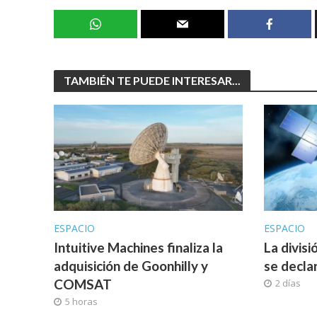
TAMBIÉN TE PUEDE INTERESAR...
ESPACIO
ESPACIO
Intuitive Machines finaliza la
La divis
adquisición de Goonhilly y
se decla
COMSAT
2 días
5 horas