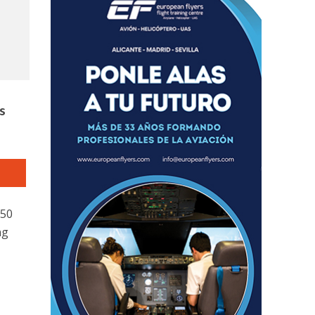
s
150
ng