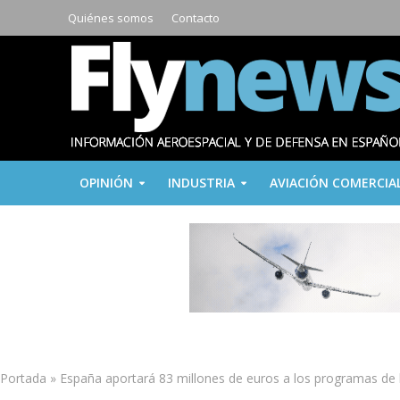
Quiénes somos
Contacto
OPINIÓN
INDUSTRIA
AVIACIÓN COMERCIA
Portada
»
España aportará 83 millones de euros a los programas de 