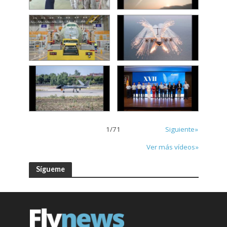
1
/
71
Siguiente»
Ver más vídeos»
Sígueme