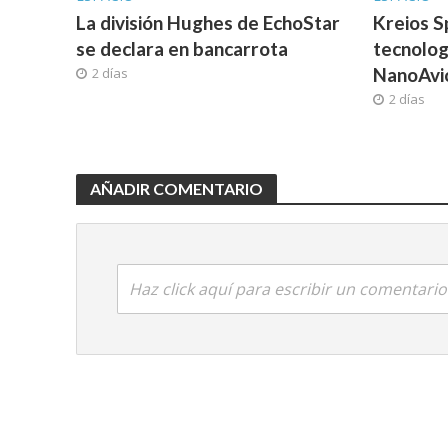
La división Hughes de EchoStar
Kreios S
se declara en bancarrota
tecnolog
NanoAvi
2 días
2 días
AÑADIR COMENTARIO
Haz click aquí para escribir un comentario