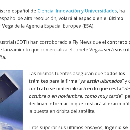
istro español de
Ciencia, Innovación y Universidades
, ha
 español de alta resolución, v
olará al espacio en el último
r
Vega
de la Agencia Espacial Europea (
ESA
).
ustrial (CDTI) han corroborado a Fly News que el
contrato 
e lanzamiento que comercializa el cohete Vega‒
será suscri
ña.
Las mismas fuentes aseguran que
todos los
trámites para la firma “
ya están ultimados
”
y 
contrato se materializará en lo que resta “
de
octubre o en noviembre, como muy tarde
”
, p
declinan informar lo que costará al erario púb
la puesta en órbita del satélite.
Tras superar sus últimos ensayos,
Ingenio se