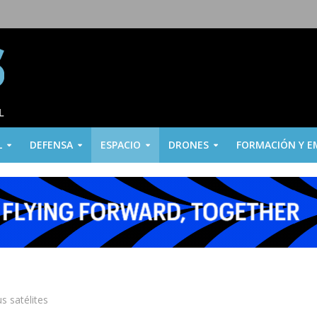
L
DEFENSA
ESPACIO
DRONES
FORMACIÓN Y E
s satélites