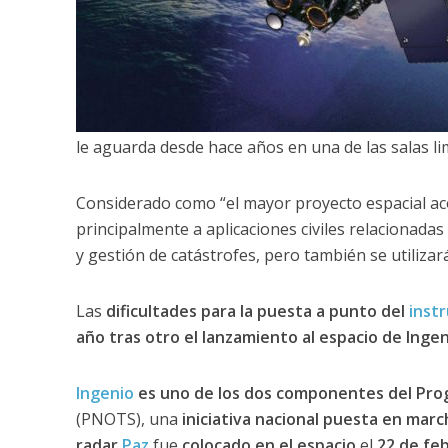
le aguarda desde hace años en una de las salas li
Considerado como “el mayor proyecto espacial aco
principalmente a aplicaciones civiles relacionadas
y gestión de catástrofes, pero también se utilizar
Las
dificultades para la puesta a punto del
inst
año tras otro el lanzamiento al espacio de Ingen
Ingenio
es uno de los dos componentes del Prog
(PNOTS), una
iniciativa nacional puesta en mar
radar
Paz
fue
colocado en el espacio
el
22 de feb