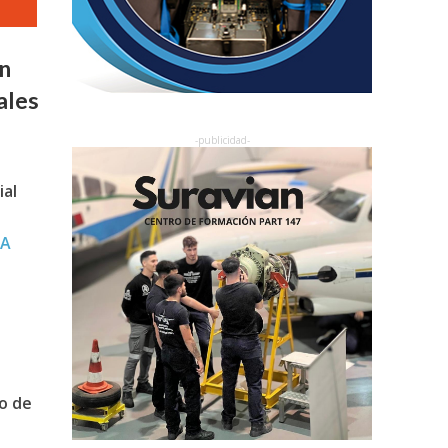
n
ales
al
SA
o de