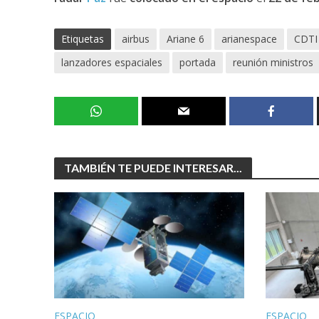
Etiquetas
airbus
Ariane 6
arianespace
CDTI
lanzadores espaciales
portada
reunión ministros
TAMBIÉN TE PUEDE INTERESAR...
ESPACIO
ESPACIO