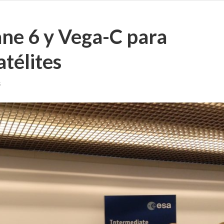
ane 6 y Vega-C para
atélites
s