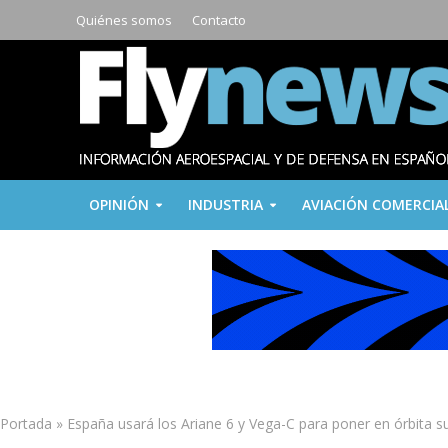
Quiénes somos
Contacto
OPINIÓN
INDUSTRIA
AVIACIÓN COMERCIA
Portada
»
España usará los Ariane 6 y Vega-C para poner en órbita su