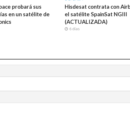
pace probará sus
Hisdesat contrata con Air
ías en un satélite de
el satélite SpainSat NGIII
onics
(ACTUALIZADA)
6 días