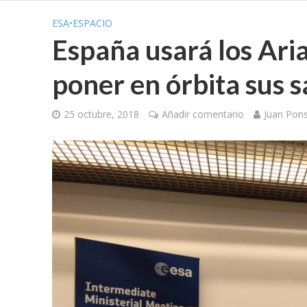
ESA
•
ESPACIO
España usará los Ari
poner en órbita sus s
25 octubre, 2018
Añadir comentario
Juan Pon