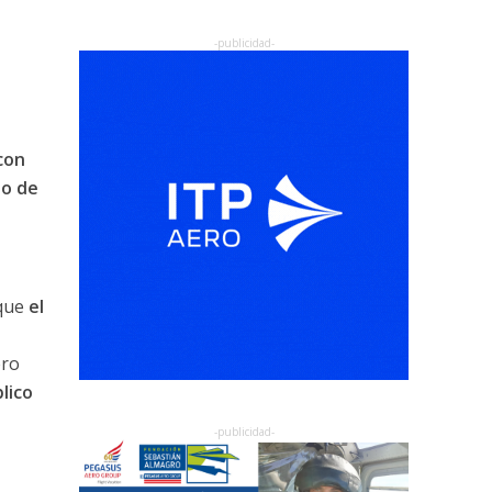
con
to de
que
el
ero
lico