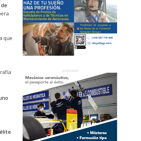
 de
pera
ma que
rafía
uno
élite
.