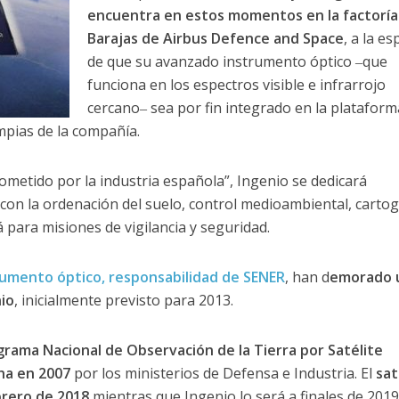
encuentra en estos momentos en la factoría
Barajas de Airbus Defence and Space
, a la es
de que su avanzado instrumento óptico ‒que
funciona en los espectros visible e infrarrojo
cercano‒ sea por fin integrado en la platafor
mpias de la compañía.
metido por la industria española”, Ingenio se dedicará
 con la ordenación del suelo, control medioambiental, cartog
á para misiones de vigilancia y seguridad.
rumento óptico, responsabilidad de SENER
, han d
emorado 
io
, inicialmente previsto para 2013.
rama Nacional de Observación de la Tierra por Satélite
cha en 2007
por los ministerios de Defensa e Industria. El
sat
rero de 2018
mientras que Ingenio lo será a finales de 2019