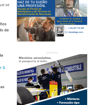
que se
años
do de
de
e &
nas