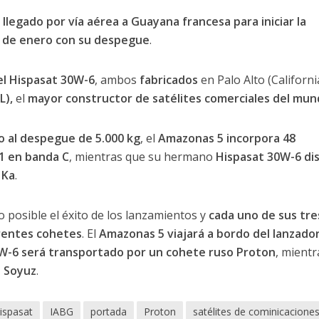
a llegado por vía aérea a Guayana francesa para iniciar la
es de enero con su despegu
e
.
el Hispasat 30W-6
, ambos
fabricados
en Palo Alto (Californi
L),
el
mayor constructor de satélites comerciales del mun
o al despegue de 5.000 kg
, el
Amazonas 5 incorpora 48
1 en banda C
, mientras que su hermano
Hispasat 30W-6 di
 Ka
.
 posible el éxito de los lanzamientos y
cada uno de sus tre
erentes cohetes
. El
Amazonas 5 viajará a bordo del lanzado
W-6 será transportado por un cohete ruso Proton
, mientr
o Soyuz
.
ispasat
IABG
portada
Proton
satélites de cominicacione