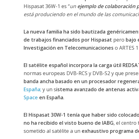
Hispasat 36W-1 es “
un
ejemplo de colaboración 
está produciendo en el mundo de las comunicacio
La nueva familia ha sido bautizada genéricame
de trabajos financiados por Hispasat
pero
bajo 
Investigación en Telecomunicaciones
o ARTES 1
El satélite español incorpora la carga útil REDSA
normas europeas DVB-RCS y DVB-S2 y que present
banda ancha basado en un procesador regener
España
;
y un s
istema avanzado de antenas activ
Space
en España
.
El Hispasat 30W-1 tenía que haber sido colocado
no ha recibido el visto bueno de IABG
, el centr
sometido al satélite a un
exhaustivo programa de