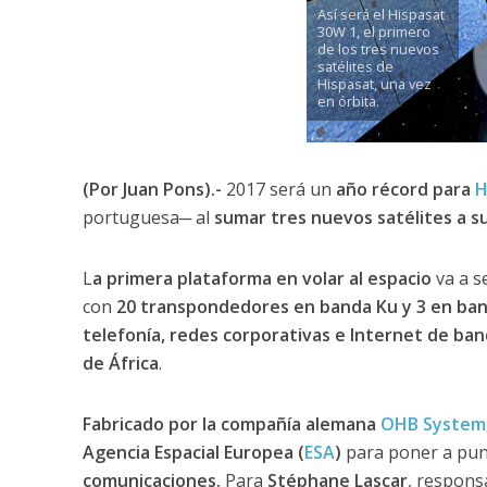
Así será el Hispasat
30W 1, el primero
de los tres nuevos
satélites de
Hispasat, una vez
en órbita.
(Por Juan Pons).-
2017 será un
año récord para
H
portuguesa─ al
sumar tres nuevos satélites a s
L
a primera plataforma en volar al espacio
va a s
con
20 transpondedores en banda Ku y 3 en ba
telefonía, redes corporativas e Internet de ba
de África
.
Fabricado por la compañía alemana
OHB System
Agencia Espacial Europea (
ESA
)
para poner a pu
comunicaciones.
Para
Stéphane Lascar
, responsa