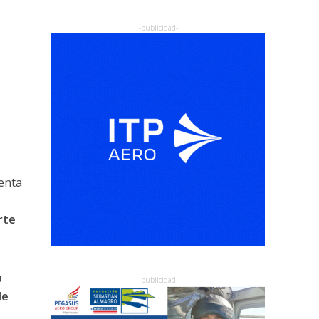
enta
rte
a
de