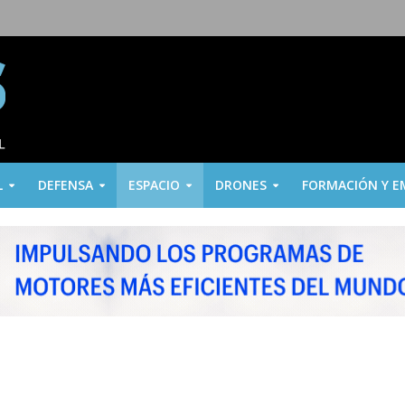
L
DEFENSA
ESPACIO
DRONES
FORMACIÓN Y E