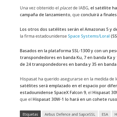
Una vez obtenido el
placet
de IABG,
el satélite h
campaña de lanzamiento
, que
concluirá a final
Los otros dos satélites serán el Amazonas 5 y d
la firma estadounidense
Space Systems/Loral
(SS
Basados en la plataforma SSL-1300 y con un pes
transpondedores en banda Ku, 7 en banda Ka y 
de 24 transpondedores en banda y 35 en banda
Hispasat ha querido asegurarse en la medida de lo
satélites será emplazado en el espacio por dif
estadounidense SpaceX Falcon 9
, el
Hispasat 30
que el
Hispasat 30W-1 lo hará en un cohete rus
Etiquetas
Airbus Defence and SapceSSL
ESA
H