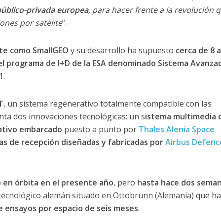
público-privada europea
, para hacer frente a la revolución 
nes por satélite
”.
nte como SmallGEO
y su desarrollo ha supuesto
cerca de 8 
el programa de I+D de la ESA denominado Sistema Avanza
1.
T
, un sistema regenerativo totalmente compatible con las
a dos innovaciones tecnológicas: un s
istema multimedia 
ativo embarcado
puesto a punto por
Thales Alenia Space
as de recepción diseñadas y fabricadas por
Airbus Defenc
 en órbita en el presente año
, pero h
asta hace dos sema
o tecnológico alemán situado en Ottobrunn (Alemania) que ha
 ensayos por espacio de seis meses
.