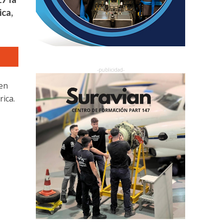
ica,
 en
rica.