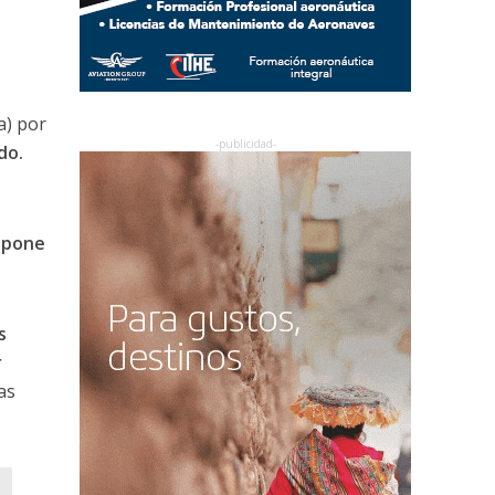
a) por
do.
spone
s
r
as
s