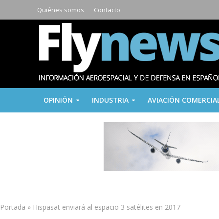
Quiénes somos
Contacto
OPINIÓN
INDUSTRIA
AVIACIÓN COMERCIA
Portada
»
Hispasat enviará al espacio 3 satélites en 2017