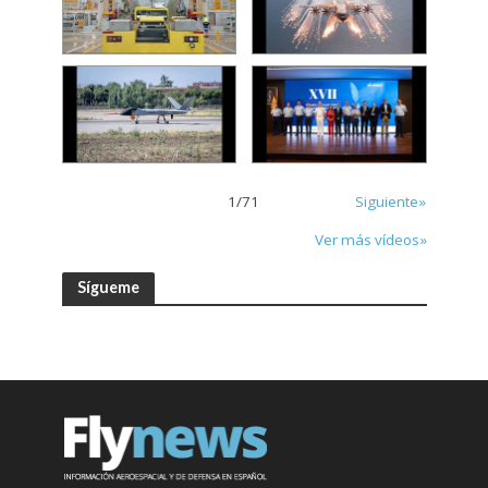
1
/
71
Siguiente»
Ver más vídeos»
Sígueme