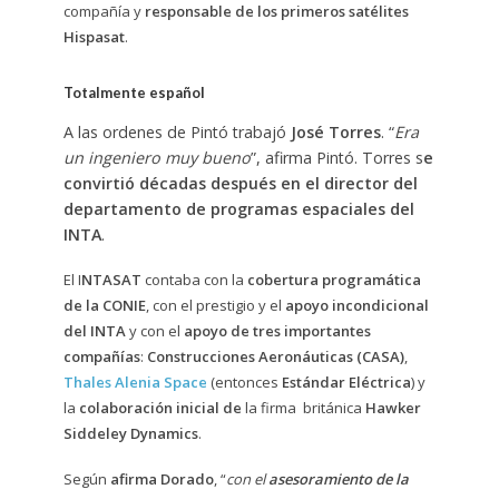
compañía y
responsable de los primeros satélites
Hispasat
.
Totalmente español
A las ordenes de Pintó trabajó
José Torres
. “
Era
un ingeniero muy bueno
”, afirma Pintó. Torres s
e
convirtió décadas después en el director del
departamento de programas espaciales del
INTA
.
El I
NTASAT
contaba con la
cobertura programática
de la CONIE
, con el prestigio y el
apoyo incondicional
del INTA
y con el
apoyo de tres importantes
compañías
:
Construcciones Aeronáuticas (CASA)
,
Thales Alenia Space
(entonces
Estándar Eléctrica
) y
la
colaboración inicial de
la firma británica
Hawker
Siddeley Dynamics
.
Según
afirma Dorado
, “
con el
asesoramiento de la