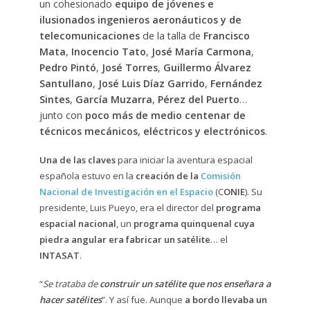
un cohesionado
equipo de jóvenes e
ilusionados ingenieros aeronáuticos y de
telecomunicaciones
de la talla de
Francisco
Mata
,
Inocencio Tato
,
José María Carmona
,
Pedro Pintó
,
José Torres
,
Guillermo Álvarez
Santullano
,
José Luis Díaz Garrido
,
Fernández
Sintes
,
García Muzarra
,
Pérez del Puerto
…
junto con
poco más de medio centenar de
técnicos mecánicos, eléctricos y electrónicos
.
Una de las claves
para iniciar la aventura espacial
española estuvo en la
creación de la
Comisión
Nacional de Investigación en el Espacio
(C
ONIE
). Su
presidente, Luis Pueyo, era el director del
programa
espacial nacional
, un
programa quinquenal cuya
piedra angular era fabricar un satélite
… el
INTASAT
.
“
Se trataba de
construir un satélite que nos enseñara a
hacer satélites
”. Y así fue. Aunque
a bordo llevaba un