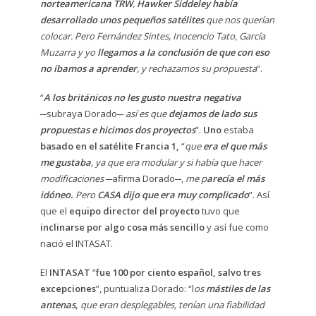
norteamericana TRW
,
Hawker Siddeley había
desarrollado unos pequeños satélites
que nos querían
colocar. Pero Fernández Sintes, Inocencio Tato, García
Muzarra y yo
llegamos a la conclusión de que con eso
no íbamos a aprender
, y rechazamos su propuesta
”.
“
A los británicos no les gusto nuestra negativa
─subraya Dorado─
así es que
dejamos de lado sus
propuestas e hicimos dos proyectos
”.
Uno
estaba
basado en el satélite Francia 1,
“
que
era el que más
me gustaba
, ya que era modular y si había que hacer
modificaciones
─afirma Dorado─,
me p
arecía el más
idóneo.
Pero
CASA dijo que era muy complicado
”. Así
que el
equipo director del proyecto
tuvo que
inclinarse por algo cosa más sencillo
y así fue como
nació el INTASAT.
El
INTASAT
“
fue 100 por ciento español, salvo tres
excepciones
”, puntualiza Dorado: “l
os
mástiles de las
antenas,
que eran desplegables, tenían una fiabilidad