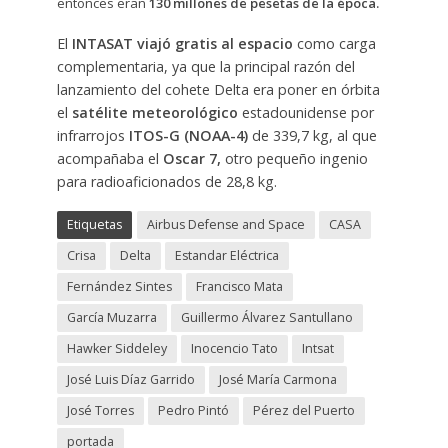
entonces eran
130 millones de pesetas de la época.
El
INTASAT viajó gratis al espacio
como carga
complementaria, ya que la principal razón del
lanzamiento del cohete Delta era poner en órbita
el
satélite meteorológico
estadounidense por
infrarrojos
ITOS-G (NOAA-4)
de 339,7 kg, al que
acompañaba el
Oscar 7,
otro pequeño ingenio
para radioaficionados de 28,8 kg.
Etiquetas
Airbus Defense and Space
CASA
Crisa
Delta
Estandar Eléctrica
Fernández Sintes
Francisco Mata
García Muzarra
Guillermo Álvarez Santullano
Hawker Siddeley
Inocencio Tato
Intsat
José Luis Díaz Garrido
José María Carmona
José Torres
Pedro Pintó
Pérez del Puerto
portada