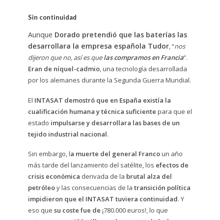
Sin continuidad
Aunque
Dorado pretendió que las baterías las
desarrollara la empresa española Tudor
, “
nos
dijeron que no, así es que
las compramos en Francia
”.
Eran de níquel-cadmio
, una tecnología desarrollada
por los alemanes durante la Segunda Guerra Mundial.
El
INTASAT demostró que en España existía la
cualificación humana y técnica suficiente
para que el
estado
impulsarse y desarrollara las bases de un
tejido industrial nacional
.
Sin embargo, l
a muerte del general Franco
un año
más tarde del lanzamiento del satélite, los
efectos de
crisis económica
derivada de la
brutal alza del
petróleo
y las consecuencias de la
transición política
impidieron que el INTASAT tuviera continuidad
. Y
eso que
su coste fue de
¡780.000 euros!, lo que