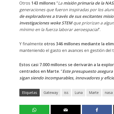
Otros
143 millones
“
La
misión primaria de la NAS
generaciones que fueron inspiradas por los aluniz
de exploradores a través de sus excitantes misio
investigaciones woke STEM
que priorizan a algu
mínimo en la fuerza laborar aeroespacial
”.
Y finalmente
otros 346 millones mediante la elimi
manteniendo el gasto en avances en gestión del t
Estos casi 7.000 millones se derivarán a la explo
centrados en Marte
. “
Este presupuesto asegura 
sigan siendo incomparables, innovadores y efici
Etiquetas
Gateway
iss
Luna
Marte
nasa