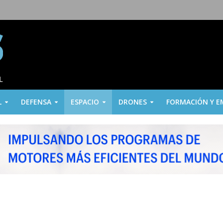
L
DEFENSA
ESPACIO
DRONES
FORMACIÓN Y E