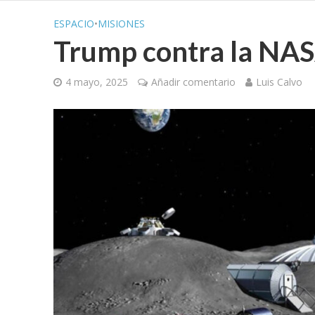
ESPACIO
•
MISIONES
Trump contra la NA
4 mayo, 2025
Añadir comentario
Luis Calvo