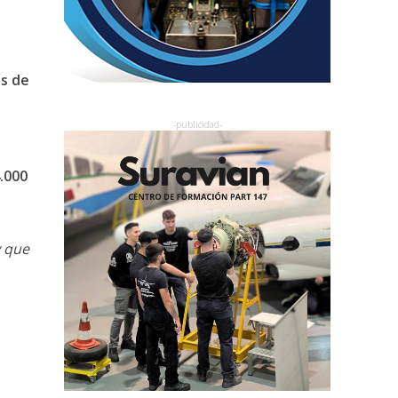
es de
.000
 que