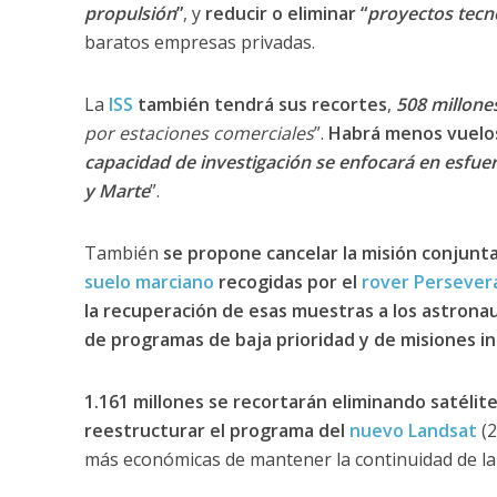
propulsión
”
, y
reducir o eliminar “
proyectos tecn
baratos empresas privadas.
La
ISS
también tendrá sus recortes
,
508 millone
por estaciones comerciales
”.
Habrá menos vuelos
capacidad de investigación se enfocará en esfuer
y Marte
”.
También
se propone cancelar la misión conjunta
suelo marciano
recogidas por el
rover Persever
la recuperación de esas muestras a los astrona
de programas de baja prioridad y de misiones i
1.161 millones se recortarán eliminando satélit
reestructurar el programa del
nuevo Landsat
(2
más económicas de mantener la continuidad de la