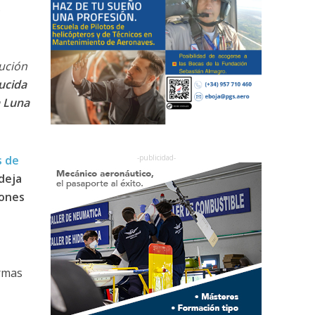
s
tución
ucida
a Luna
 de
deja
iones
rmas