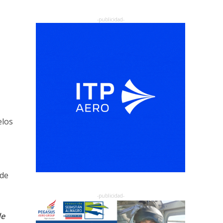
elos
 de
de