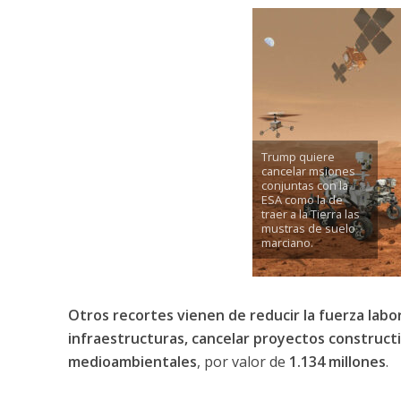
Trump quiere
cancelar msiones
conjuntas con la
ESA como la de
traer a la Tierra las
mustras de suelo
marciano.
Otros recortes vienen de reducir la fuerza labo
infraestructuras, cancelar proyectos construc
medioambientales
, por valor de
1.134 millones
.