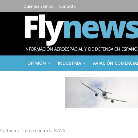
Quiénes somos
Contacto
OPINIÓN
INDUSTRIA
AVIACIÓN COMERCIA
Portada
»
Trump contra la NASA