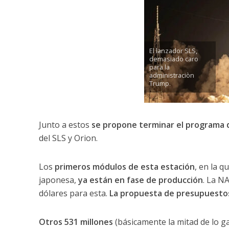
El lanzador SLS,
demasiado caro
para la
administraciòn
Trump.
Junto a estos
se propone terminar el programa 
del SLS y Orion.
Los
primeros módulos de esta estación
, en la q
japonesa,
ya están en fase de producción
. La N
dólares para esta.
La propuesta de presupuestos 
Otros 531 millones
(básicamente la mitad de lo g