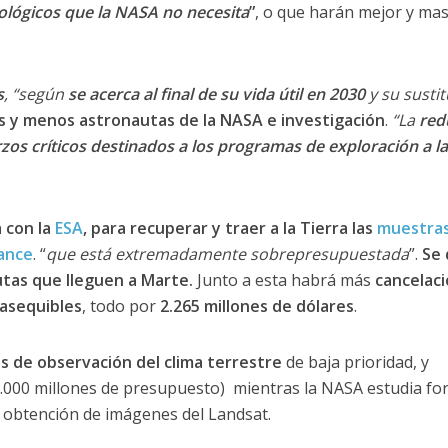
ológicos que la NASA no necesita
”
, o que harán mejor y ma
s
, “según
se acerca al final de su vida útil en 2030
y su susti
 y menos astronautas de la NASA e investigación
.
“La
red
zos críticos destinados a los programas de exploración a l
 con la
ESA
, para recuperar y traer a la Tierra las
muestras
ance
. “
que está extremadamente sobrepresupuestada
”.
Se 
utas que lleguen a Marte.
Junto a esta habrá más
cancelac
nasequibles
, todo por
2.265 millones de dólares
.
es de observación del clima terrestre
de baja prioridad, y
.000 millones de presupuesto) mientras la NASA estudia fo
 obtención de imágenes del Landsat.