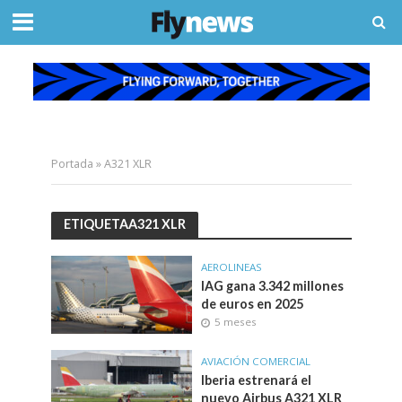
Portada
»
A321 XLR
ETIQUETAA321 XLR
AEROLINEAS
IAG gana 3.342 millones
de euros en 2025
5 meses
AVIACIÓN COMERCIAL
Iberia estrenará el
nuevo Airbus A321 XLR