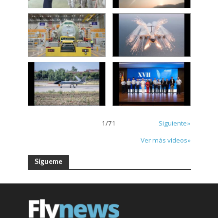
1
/
71
Siguiente»
Ver más vídeos»
Sígueme