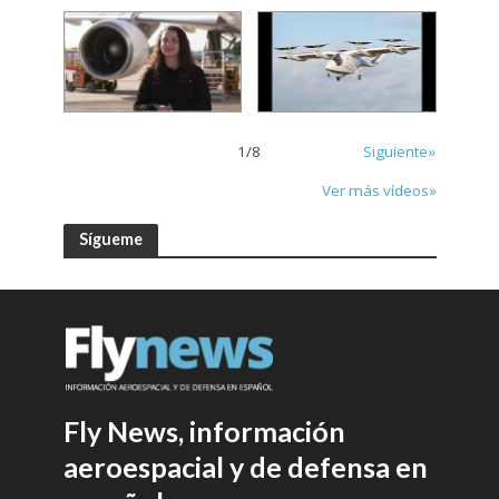
1
/
8
Siguiente»
Ver más vídeos»
Sígueme
Fly News, información
aeroespacial y de defensa en