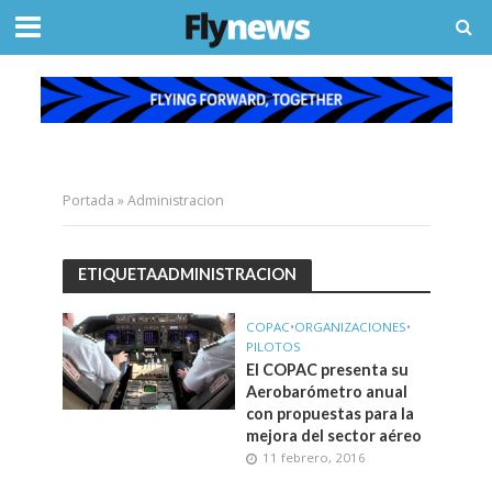
Portada
»
Administracion
ETIQUETAADMINISTRACION
COPAC
•
ORGANIZACIONES
•
PILOTOS
El COPAC presenta su
Aerobarómetro anual
con propuestas para la
mejora del sector aéreo
11 febrero, 2016