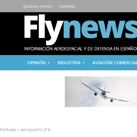
Quiénes somos
Contacto
OPINIÓN
INDUSTRIA
AVIACIÓN COMERCIA
Portada
»
aeropuerto JFK