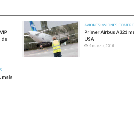
AVIONES
•
AVIONES COMERC
 VIP
Primer Airbus A321 ma
s de
USA
4 marzo, 2016
S
, mala