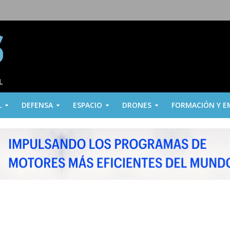
L
DEFENSA
ESPACIO
DRONES
FORMACIÓN Y E