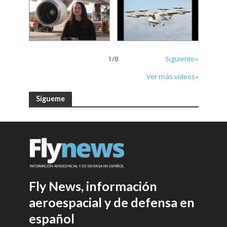
1
/
8
Siguiente»
Ver más vídeos»
Sígueme
Fly News, información
aeroespacial y de defensa en
español