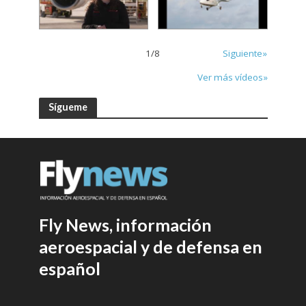
1
/
8
Siguiente»
Ver más vídeos»
Sígueme
Fly News, información
aeroespacial y de defensa en
español