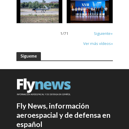
1
/
71
Siguiente»
Ver más vídeos»
Sígueme
Fly News, información
aeroespacial y de defensa en
español