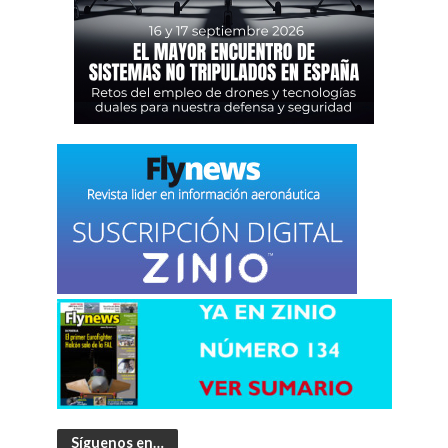
Síguenos en…