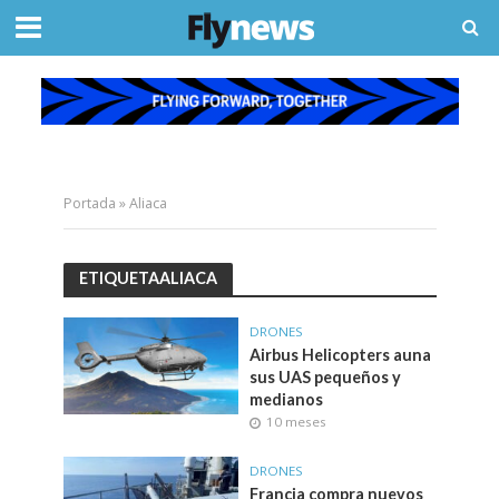
Portada
»
Aliaca
ETIQUETAALIACA
DRONES
Airbus Helicopters auna
sus UAS pequeños y
medianos
10 meses
DRONES
Francia compra nuevos