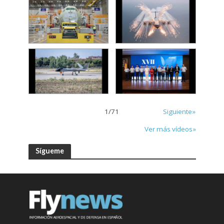
1
/
71
Siguiente»
Ver más vídeos»
Sígueme