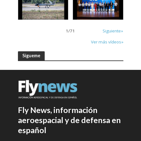
1
/
71
Siguiente»
Ver más vídeos»
Sígueme
Fly News, información
aeroespacial y de defensa en
español