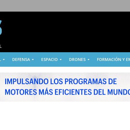
L
DEFENSA
ESPACIO
DRONES
FORMACIÓN Y E