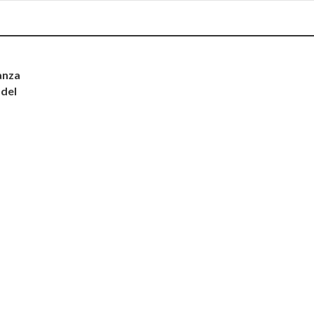
anza
 del