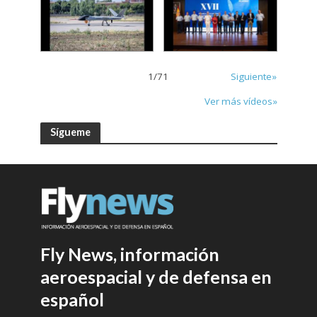
1
/
71
Siguiente»
Ver más vídeos»
Sígueme
Fly News, información
aeroespacial y de defensa en
español