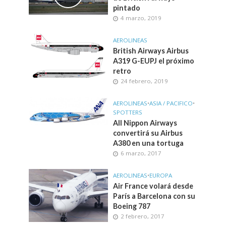
pintado
4 marzo, 2019
AEROLINEAS
British Airways Airbus
A319 G-EUPJ el próximo
retro
24 febrero, 2019
AEROLINEAS
•
ASIA / PACIFICO
•
SPOTTERS
All Nippon Airways
convertirá su Airbus
A380 en una tortuga
6 marzo, 2017
AEROLINEAS
•
EUROPA
Air France volará desde
París a Barcelona con su
Boeing 787
2 febrero, 2017