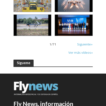
1
/
71
Siguiente»
Ver más vídeos»
Sígueme
Fly News, información