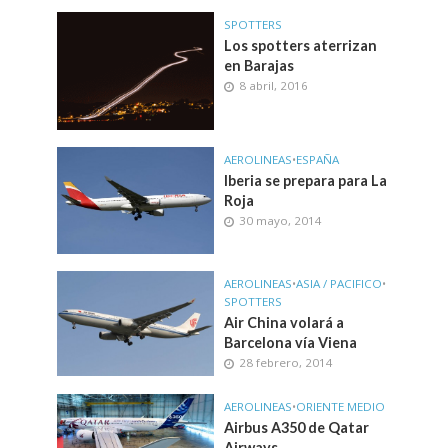
SPOTTERS
Los spotters aterrizan
en Barajas
8 abril, 2016
AEROLINEAS
•
ESPAÑA
Iberia se prepara para La
Roja
30 mayo, 2014
AEROLINEAS
•
ASIA / PACIFICO
•
SPOTTERS
Air China volará a
Barcelona vía Viena
28 febrero, 2014
AEROLINEAS
•
ORIENTE MEDIO
Airbus A350 de Qatar
Airways