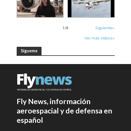
1
/
8
Siguiente»
Ver más vídeos»
Sígueme
Fly News, información
aeroespacial y de defensa en
español