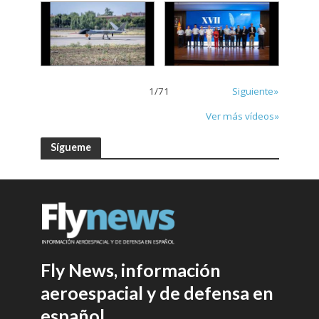
1
/
71
Siguiente»
Ver más vídeos»
Sígueme
Fly News, información
aeroespacial y de defensa en
español