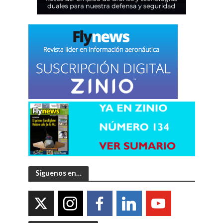
Síguenos en…