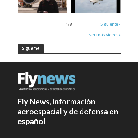
1
/
8
Siguiente»
Ver más vídeos»
Sígueme
Fly News, información
aeroespacial y de defensa en
español