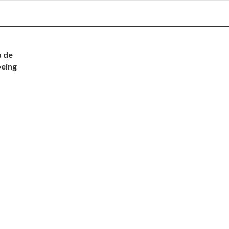
a de
oeing