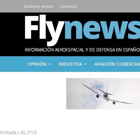
Quiénes somos
Contacto
OPINIÓN
INDUSTRIA
AVIACIÓN COMERCIA
Portada
»
BL3710