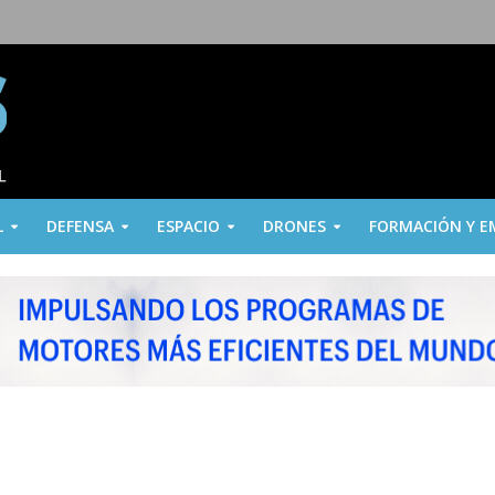
L
DEFENSA
ESPACIO
DRONES
FORMACIÓN Y E