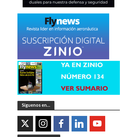
Síguenos en…