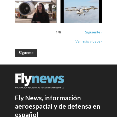
1
/
8
Siguiente»
Ver más vídeos»
Sígueme
Fly News, información
aeroespacial y de defensa en
español